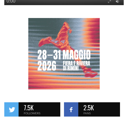
7.5K
2.5K
FOLLOWERS
FANS