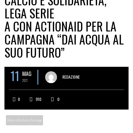
CALCIO E SOLIDARIETÀ,
LEGA SERIE
A CON ACTIONAID PER LA
CAMPAGNA “DAI ACQUA AL
SUO FUTURO”
11
MAG
REDAZIONE
2021
0
910
0
Marco Delvecchio.jpg