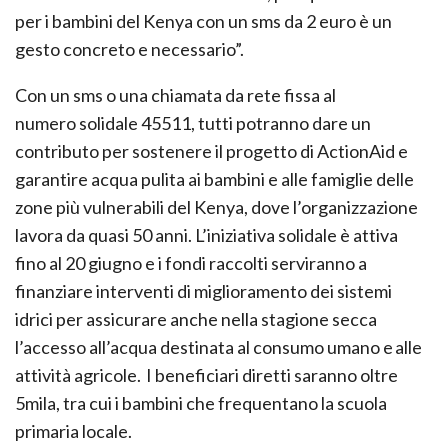
per i bambini del Kenya con un sms da 2 euro è un
gesto concreto e necessario”
.
Con un
sms o una chiamata da rete fissa al
numero
solidale 45511
, tutti
potranno dare un
contributo per sostenere il progetto di ActionAid e
garantire acqua pulita ai bambini e alle famiglie delle
zone più vulnerabili del Kenya, dove l’organizzazione
lavora da quasi 50 anni.
L’iniziativa solidale è
attiva
fino
al 20 giugno
e
i fondi raccolti serviranno a
finanziare
interventi di miglioramento dei sistemi
idrici
per assicurare
anche nella stagione secca
l’accesso all’acqua destinata al consumo umano e alle
attività agricole. I
beneficiari diretti
saranno
oltre
5mila,
tra cui i bambini che frequentano la scuola
primaria locale.