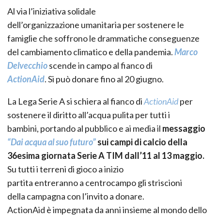
Al via l
’iniziativa
solidale
dell’organizzazione
umanitaria
per sostenere le
famiglie che soffrono le drammatiche conseguenze
del cambiamento climatico e della pandemia.
Marco
Delvecchio
scende
in campo
al fianco di
ActionAid
.
Si
può
donare fino al 20 giugno.
La
Lega Serie A
si schiera a
l
fianco di
ActionAid
per
sostenere il diritto all’acqua pulita per tutti i
bambini
,
portando al pubblico e ai media il
messaggio
“Dai acqua al suo futuro”
sui campi di calcio della
36
esima
giornata Serie A TIM dall’11 al 13 maggio.
Su tutti i terreni di gioco a inizio
partit
a
entreranno
a
centrocam
po
gli striscioni
della
c
ampagna con l’invito a donare.
ActionAid è impegnata da anni insieme al mondo dello