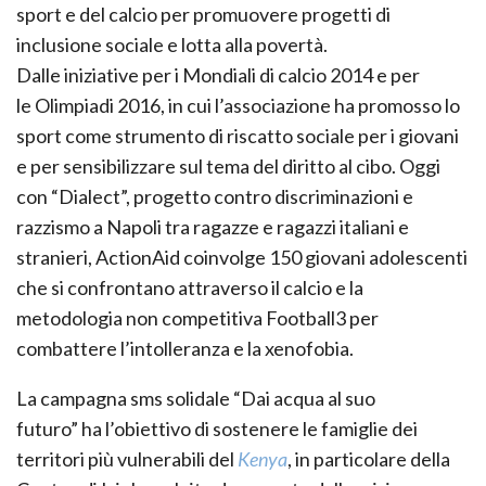
sport e del calcio per promuovere progetti di
inclusione sociale e lotta alla povertà.
Dall
e
iniziativ
e
per
i Mondiali di calcio 2014
e per
le
Olimpiadi
2016, in cui l’associazione ha promosso lo
sport come strumento di riscatto sociale per i giovani
e per sensibilizzare sul tema del diritto al cibo. Oggi
con
“Dialect”, progetto contro discriminazioni e
razzismo a Napoli tra ragazze e ragazzi italiani e
stranieri, ActionAid coinvolge 150 giovani adolescenti
che si confrontano attraverso il calcio e la
metodologia non competitiva Football3 per
combattere l’intolleranza e la xenofobia.
La
campagna sms solidale “Dai acqua al suo
futuro”
ha
l’obiettivo di sostenere le famiglie dei
territori più vulnerabili del
Kenya
, in particolare della