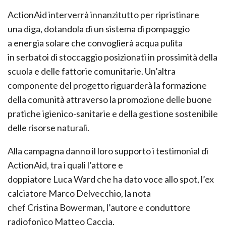
ActionAid interverrà innanzitutto per ripristinare
una
diga,
dotandola di un sistema di pompaggio
a
energia solare
che convoglierà acqua pulita
in
serbatoi di stoccaggio
posizionati in prossimità della
scuola e delle fattorie comunitarie. Un’altra
componente del progetto riguarderà la formazione
della comunità attraverso la promozione delle
buone
pratiche igienico-sanitarie
e della
gestione sostenibile
delle risorse naturali.
Alla campagna danno il loro supporto i
testimonial di
ActionAid
, tra i quali l’attore e
doppiatore
Luca
Ward
che ha dato voce allo spot,
l’ex
calciatore
Marco Delvecchio,
la nota
chef
Cristina
Bowerman
, l’autore e conduttore
radiofonico
Matteo Caccia
.