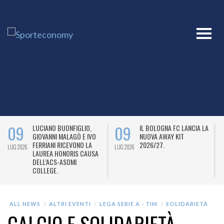
09
09
LUCIANO BUONFIGLIO,
IL BOLOGNA FC LANCIA LA
GIOVANNI MALAGÒ E IVO
NUOVA AWAY KIT
FERRIANI RICEVONO LA
2026/27.
LUG 2026
LUG 2026
L
LAUREA HONORIS CAUSA
DELL’ACS-ASOMI
COLLEGE.
ALL NEWS
ALTRI EVENTI
LEGA SERIE A - TIM
SOLIDARIETÀ