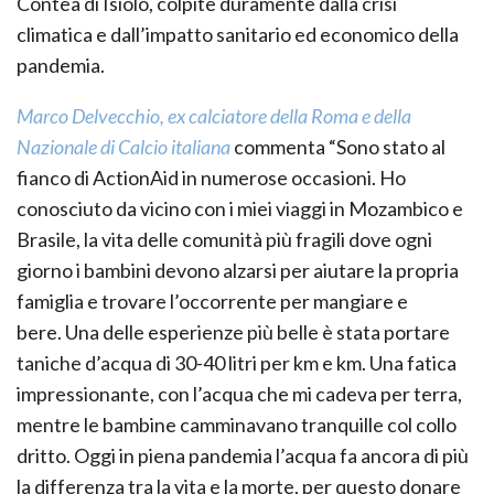
Contea di Isiolo, colpite duramente dalla
crisi
climatica
e dall’
impatto sanitario ed economico della
pandemia.
Marco Delvecchio, ex calciatore della Roma e della
Nazionale di Calcio italiana
commenta
“
Sono stato al
fianco di ActionAid in numerose occasioni. Ho
conosciuto da vicino
con i miei viaggi
in Mozambico e
Brasile, la vita delle comunità più fragili dove ogni
giorno i bambini devono alzarsi per aiutare la propria
famiglia e trovare l’occorrente per mangiare e
bere.
Una delle esperienze più belle è stata portare
taniche d’acqua di 30-40 litri per km e km. Una fatica
impressionante, con l’acqua che mi cadeva per terra,
mentre le bambine camminavano tranquille col collo
dritto. Oggi in piena pandemia l’acqua fa ancora di più
la differenza tra la vita e la morte, per questo donare