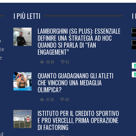
I PIÙ LETTI
I
LAMBORGHINI (SG PLUS): ESSENZIALE
DEFINIRE UNA STRATEGIA AD HOC
o
QUANDO SI PARLA DI “FAN
te
ENGAGEMENT”
e
98.6K
83
QUANTO GUADAGNANO GLI ATLETI
CHE VINCONO UNA MEDAGLIA
OLIMPICA?
81.3K
40
ISTITUTO PER IL CREDITO SPORTIVO
E PRO VERCELLI, PRIMA OPERAZIONE
DI FACTORING
ed