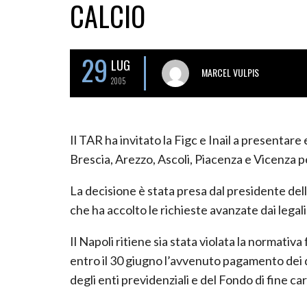
CALCIO
29
LUG
MARCEL VULPIS
2005
Il TAR ha invitato la Figc e Inail a presenta
Brescia, Arezzo, Ascoli, Piacenza e Vicenza pe
La decisione è stata presa dal presidente dell
che ha accolto le richieste avanzate dai legali
Il Napoli ritiene sia stata violata la normati
entro il 30 giugno l’avvenuto pagamento dei de
degli enti previdenziali e del Fondo di fine car