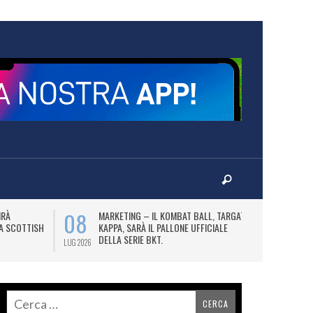
08
10
IRÀ
MARKETING – IL KOMBAT BALL, TARGATO
F
LA SCOTTISH
KAPPA, SARÀ IL PALLONE UFFICIALE
A
DELLA SERIE BKT.
LUG 2026
LUG 2026