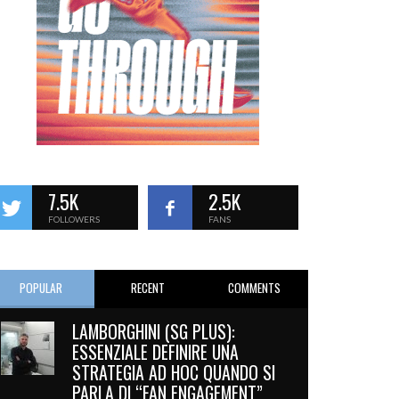
7.5K
2.5K
FOLLOWERS
FANS
POPULAR
RECENT
COMMENTS
LAMBORGHINI (SG PLUS):
ESSENZIALE DEFINIRE UNA
STRATEGIA AD HOC QUANDO SI
PARLA DI “FAN ENGAGEMENT”