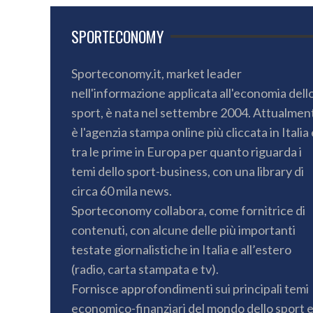
SPORTECONOMY
Sporteconomy.it, market leader
nell'informazione applicata all'economia dell
sport, è nata nel settembre 2004. Attualmen
è l'agenzia stampa online più cliccata in Italia 
tra le prime in Europa per quanto riguarda i
temi dello sport-business, con una library di
circa 60 mila news.
Sporteconomy collabora, come fornitrice di
contenuti, con alcune delle più importanti
testate giornalistiche in Italia e all’estero
(radio, carta stampata e tv).
Fornisce approfondimenti sui principali temi
economico-finanziari del mondo dello sport 