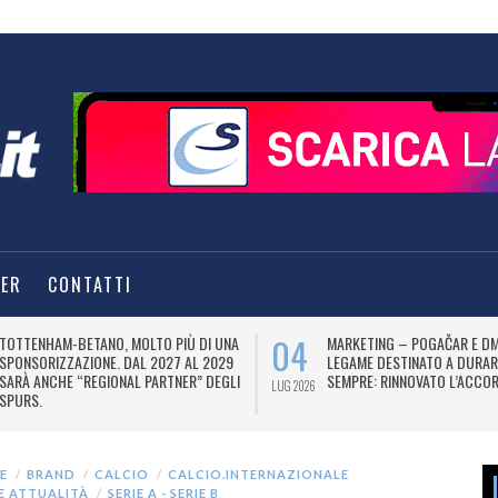
TER
CONTATTI
04
TOTTENHAM-BETANO, MOLTO PIÙ DI UNA
MARKETING – POGAČAR E DM
SPONSORIZZAZIONE. DAL 2027 AL 2029
LEGAME DESTINATO A DURAR
SARÀ ANCHE “REGIONAL PARTNER” DEGLI
SEMPRE: RINNOVATO L’ACCOR
LUG 2026
SPURS.
E
BRAND
CALCIO
CALCIO.INTERNAZIONALE
 E ATTUALITÀ
SERIE A - SERIE B