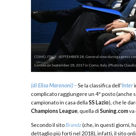
COMO, ITALY - SEPTEMBER 28: General view during a press con
Gentile on September 28, 2017 in Como, Italy. (Photo by Claudio V
(di Elisa Marenoni) –
Se la classifica dell’
Inter
i
complicato raggiungere un 4° posto (anche se 
campionato in casa della
SS Lazio
), che le da
Champions League
, quella di
Suning.com
va 
Secondo il sito
Brandz
(che, in questi giorni, h
dettaglio più forti nel 2018), infatti, il sito on