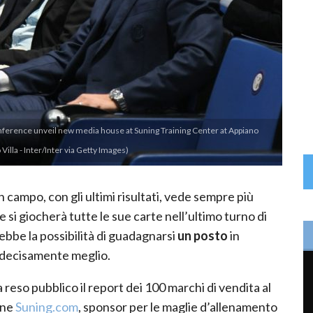
ference unveil new media house at Suning Training Center at Appiano
illa - Inter/Inter via Getty Images)
n campo, con gli ultimi risultati, vede sempre più
si giocherà tutte le sue carte nell’ultimo turno di
rebbe la possibilità di guadagnarsi
un posto
in
decisamente meglio.
a reso pubblico il report dei 100 marchi di vendita al
line
Suning.com
, sponsor per le maglie d’allenamento