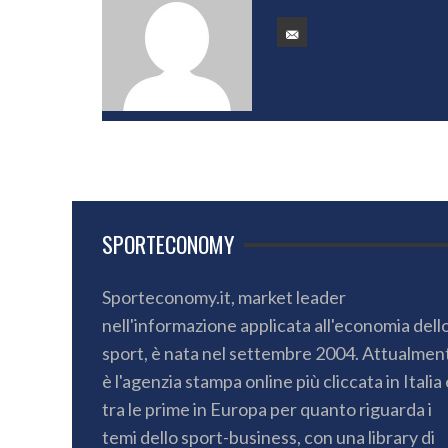
SPORTECONOMY
Sporteconomy.it, market leader
nell'informazione applicata all'economia dell
sport, è nata nel settembre 2004. Attualmen
è l'agenzia stampa online più cliccata in Italia 
tra le prime in Europa per quanto riguarda i
temi dello sport-business, con una library di