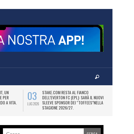
03
06
T, UN
STAKE.COM RESTA AL FIANCO
M
E PER
DELL’EVERTON FC (EPL): SARÀ IL NUOVO
P
DO A VITA.
SLEEVE SPONSOR DEI “TOFFEES”NELLA
“
LUG 2026
LUG 2026
STAGIONE 2026/27.