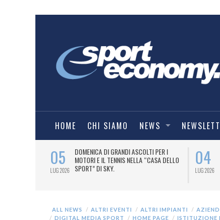
HOME
CHI SIAMO
NEWS
NEWSLET
05
04
A UNA MAGLIA-
DOMENICA DI GRANDI ASCOLTI PER I
IORENTINA
MOTORI E IL TENNIS NELLA “CASA DELLO
SPORT” DI SKY.
LUG 2026
LUG 2026
ALL NEWS
ALTRI EVENTI
ALTRI IMPIANTI
AZIEND
DIGITAL MEDIA SPORT
HOME PAGE
ISTITUZIONE