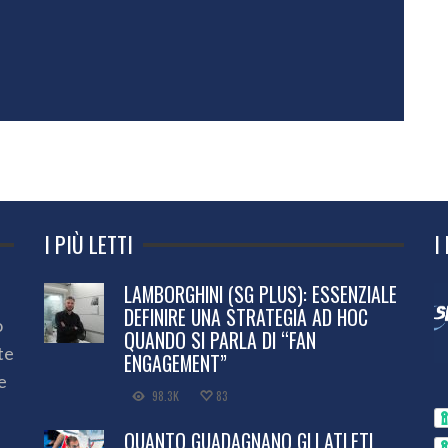
I PIÙ LETTI
I
LAMBORGHINI (SG PLUS): ESSENZIALE
DEFINIRE UNA STRATEGIA AD HOC
o
QUANDO SI PARLA DI “FAN
te
ENGAGEMENT”
e
98.3K
83
QUANTO GUADAGNANO GLI ATLETI