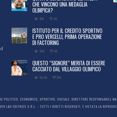
CHE VINCONO UNA MEDAGLIA
OLIMPICA?
81K
40
ISTITUTO PER IL CREDITO SPORTIVO
E PRO VERCELLI, PRIMA OPERAZIONE
DI FACTORING
ed
66K
48
QUESTO “SIGNORE” MERITA DI ESSERE
CACCIATO DAL VILLAGGIO OLIMPICO
56.4K
106
 POLITICO, ECONOMICO, SPORTIVO, SOCIALE. DIRETTORE RESPONSABILE MARC
2019 L&V EDITRICE S.R.L. - TUTTI I DIRITTI RISERVATI. È VIETATA LA RIPR