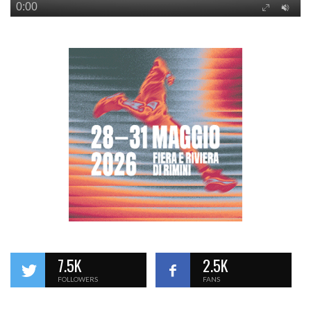
7.5K
2.5K
FOLLOWERS
FANS