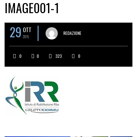
IMAGE001-1
29
OTT
REDAZIONE
2015
0
0
323
0