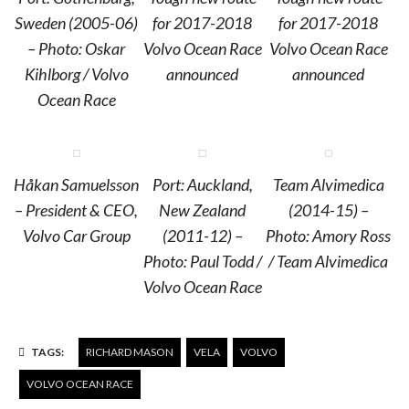
Sweden (2005-06)
for 2017-2018
for 2017-2018
– Photo: Oskar
Volvo Ocean Race
Volvo Ocean Race
Kihlborg / Volvo
announced
announced
Ocean Race
Håkan Samuelsson
Port: Auckland,
Team Alvimedica
– President & CEO,
New Zealand
(2014-15) –
Volvo Car Group
(2011-12) –
Photo: Amory Ross
Photo: Paul Todd /
/ Team Alvimedica
Volvo Ocean Race
TAGS:
RICHARD MASON
VELA
VOLVO
VOLVO OCEAN RACE