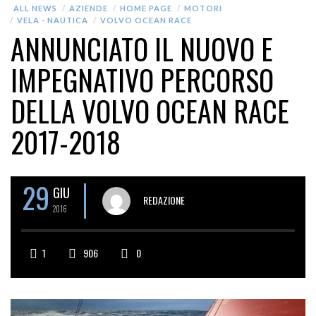
ALL NEWS
AZIENDE
HOME PAGE
MOTORI
VELA - NAUTICA
VOLVO OCEAN RACE
ANNUNCIATO IL NUOVO E
IMPEGNATIVO PERCORSO
DELLA VOLVO OCEAN RACE
2017­-2018
29
GIU
REDAZIONE
2016
1
906
0