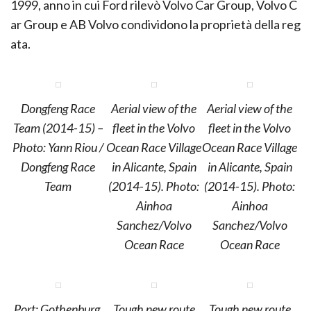
1999, anno in cui Ford rilevò Volvo Car Group, Volvo C
ar Group e AB Volvo condividono la proprietà della reg
ata.
Dongfeng Race
Aerial view of the
Aerial view of the
Team (2014-15) –
fleet in the Volvo
fleet in the Volvo
Photo: Yann Riou /
Ocean Race Village
Ocean Race Village
Dongfeng Race
in Alicante, Spain
in Alicante, Spain
Team
(2014-15). Photo:
(2014-15). Photo:
Ainhoa
Ainhoa
Sanchez/Volvo
Sanchez/Volvo
Ocean Race
Ocean Race
Port: Gothenburg,
Tough new route
Tough new route