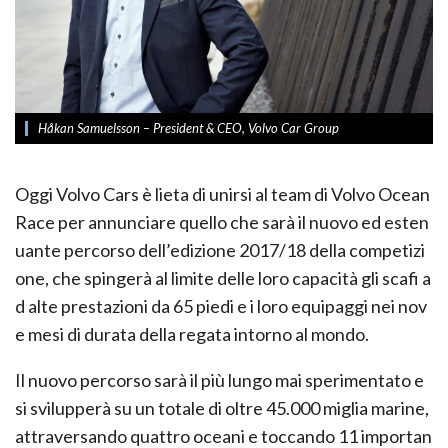
Håkan Samuelsson – President & CEO, Volvo Car Group
Oggi Volvo Cars è lieta di unirsi al team di Volvo Ocean
Race per annunciare quello che sarà il nuovo ed esten
uante percorso dell’edizione 2017/18 della competizi
one, che spingerà al limite delle loro capacità gli scafi a
d alte prestazioni da 65 piedi e i loro equipaggi nei nov
e mesi di durata della regata intorno al mondo.
Il nuovo percorso sarà il più lungo mai sperimentato e
si svilupperà su un totale di oltre 45.000 miglia marine,
attraversando quattro oceani e toccando 11 importan