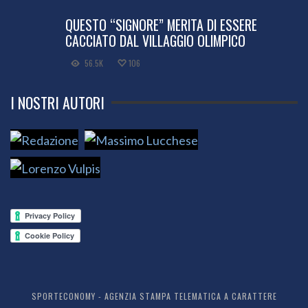
QUESTO “SIGNORE” MERITA DI ESSERE
CACCIATO DAL VILLAGGIO OLIMPICO
56.5K
106
I NOSTRI AUTORI
SPORTECONOMY - AGENZIA STAMPA TELEMATICA A CARATTERE