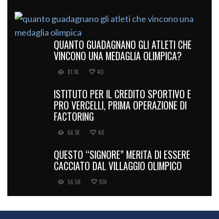
QUANTO GUADAGNANO GLI ATLETI CHE
VINCONO UNA MEDAGLIA OLIMPICA?
81.1K
40
ISTITUTO PER IL CREDITO SPORTIVO E
PRO VERCELLI, PRIMA OPERAZIONE DI
FACTORING
66.1K
48
QUESTO “SIGNORE” MERITA DI ESSERE
CACCIATO DAL VILLAGGIO OLIMPICO
56.5K
106