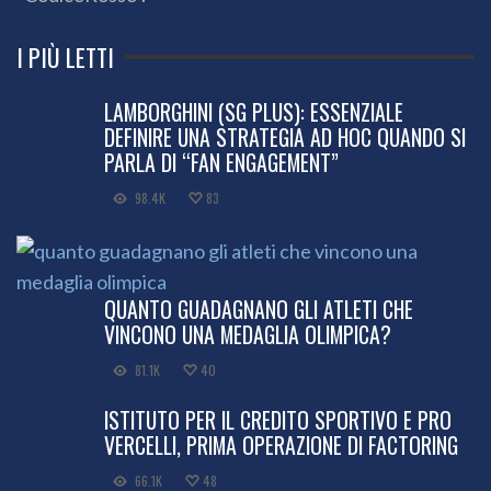
I PIÙ LETTI
LAMBORGHINI (SG PLUS): ESSENZIALE
DEFINIRE UNA STRATEGIA AD HOC QUANDO SI
PARLA DI “FAN ENGAGEMENT”
98.4K
83
QUANTO GUADAGNANO GLI ATLETI CHE
VINCONO UNA MEDAGLIA OLIMPICA?
81.1K
40
ISTITUTO PER IL CREDITO SPORTIVO E PRO
VERCELLI, PRIMA OPERAZIONE DI FACTORING
66.1K
48