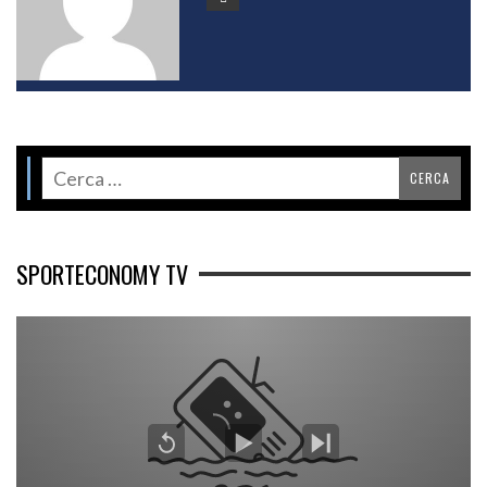
SPORTECONOMY TV