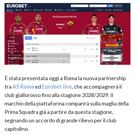
credit image @Eurobet.live homepage
È stata presentata oggi a Roma la nuova partnership
tra
AS Roma
ed
Eurobet.live
, che accompagnerà il
club giallorosso fino alla stagione 2028/2029. Il
marchio della piattaforma comparirà sulla maglia della
Prima Squadra già a partire da questa stagione,
segnando un accordo di grande rilievo per il club
capitolino.