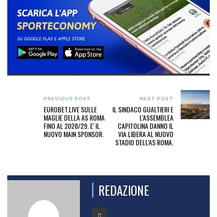
PREVIOUS POST
NEXT POST
EUROBET.LIVE SULLE
IL SINDACO GUALTIERI E
MAGLIE DELLA AS ROMA
L'ASSEMBLEA
FINO AL 2028/29. E' IL
CAPITOLINA DANNO IL
NUOVO MAIN SPONSOR.
VIA LIBERA AL NUOVO
STADIO DELL'AS ROMA.
REDAZIONE