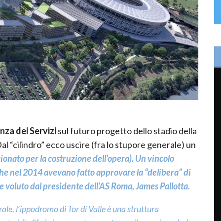
za dei Servizi
sul futuro progetto dello stadio della
Dal “cilindro” ecco uscire (fra lo stupore generale) un
zionato per la costruzione dell’opera). Un vincolo
che nel 2014 avevano fatto approvare la “delibera” di
te voluto dal presidente dell’AS Roma, James Pallotta.
rale, l’ippodromo di Tor di Valle è una struttura