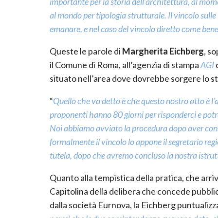
importante per la storia dell’architettura, al mom
al mondo per tipologia strutturale. Il vincolo sul
emanare, e nel caso del vincolo diretto come ben
Queste le parole di
Margherita Eichberg
, s
il Comune di Roma, all’agenzia di stampa
AGI
c
situato nell’area dove dovrebbe sorgere lo sta
“
Quello che va detto
è che questo nostro atto è l’
proponenti hanno 80 giorni per risponderci e pot
Noi abbiamo avviato la procedura dopo aver consul
formalmente il vincolo lo appone il segretario reg
tutela, dopo che avremo concluso la nostra istrut
Quanto alla tempistica della pratica, che arr
Capitolina della delibera che concede pubblic
dalla società Eurnova, la Eichberg puntualizza