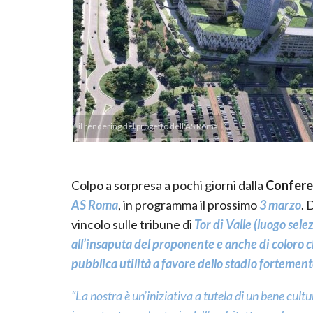
il rendering del progetto dell'AS Roma
Colpo a sorpresa a pochi giorni dalla
Conferen
AS Roma
, in programma il prossimo
3 marzo
. 
vincolo sulle tribune di
Tor di Valle (luogo sele
all’insaputa del proponente e anche di coloro 
pubblica utilità a favore dello stadio fortemen
“La nostra è un’iniziativa a tutela di un bene cultu