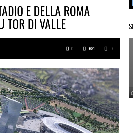
TADIO E DELLA ROMA
 TOR DI VALLE
S
0
691
0