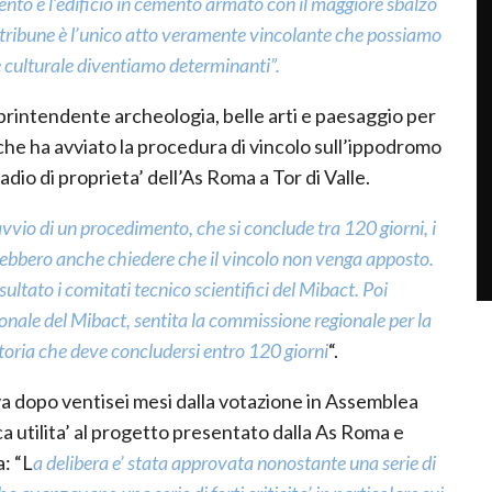
ento è l’edificio in cemento armato con il maggiore sbalzo
le tribune è l’unico atto veramente vincolante che possiamo
e culturale diventiamo determinanti”.
oprintendente archeologia, belle arti e paesaggio per
he ha avviato la procedura di vincolo sull’ippodromo
dio di proprieta’ dell’As Roma a Tor di Valle.
avvio di un procedimento, che si conclude tra 120 giorni, i
rebbero anche chiedere che il vincolo non venga apposto.
tato i comitati tecnico scientifici del Mibact. Poi
ionale del Mibact, sentita la commissione regionale per la
toria che deve concludersi entro 120 giorni
“.
iva dopo ventisei mesi dalla votazione in Assemblea
a utilita’ al progetto presentato dalla As Roma e
: “L
a delibera e’ stata approvata nonostante una serie di