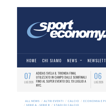
HOME
CHI SIAMO
NEWS
NEWSLET
07
06
I COMBAT
ADIDAS SVELA IL TRIONDA FINAL
IA.
UTILIZZATO IN CAMPO DALLE SEMIFINALI
FINO AL SUPER EVENTO DEL 19 LUGLIO A
LUG 2026
LUG 2026
NYC.
ALL NEWS
ALTRI EVENTI
CALCIO
ECONOMIA E P
SERIE A - SERIE B
STADI DI CALCIO