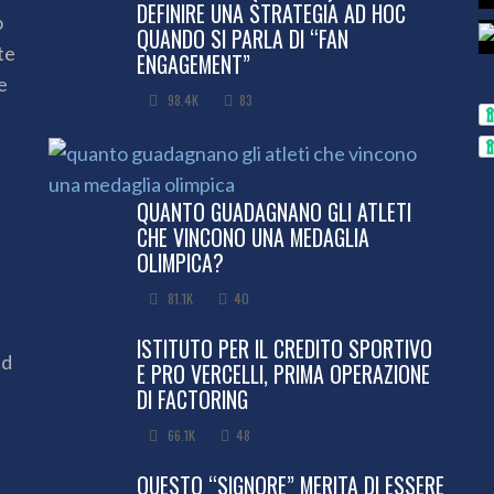
DEFINIRE UNA STRATEGIA AD HOC
o
QUANDO SI PARLA DI “FAN
te
ENGAGEMENT”
e
98.4K
83
QUANTO GUADAGNANO GLI ATLETI
CHE VINCONO UNA MEDAGLIA
OLIMPICA?
81.1K
40
ISTITUTO PER IL CREDITO SPORTIVO
ed
E PRO VERCELLI, PRIMA OPERAZIONE
DI FACTORING
66.1K
48
QUESTO “SIGNORE” MERITA DI ESSERE