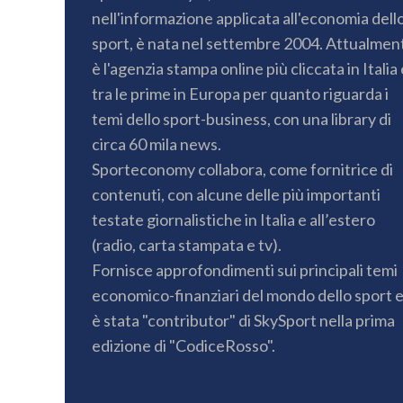
nell'informazione applicata all'economia dell
sport, è nata nel settembre 2004. Attualmen
è l'agenzia stampa online più cliccata in Italia 
tra le prime in Europa per quanto riguarda i
temi dello sport-business, con una library di
circa 60 mila news.
Sporteconomy collabora, come fornitrice di
contenuti, con alcune delle più importanti
testate giornalistiche in Italia e all’estero
(radio, carta stampata e tv).
Fornisce approfondimenti sui principali temi
economico-finanziari del mondo dello sport 
è stata "contributor" di SkySport nella prima
edizione di "CodiceRosso".