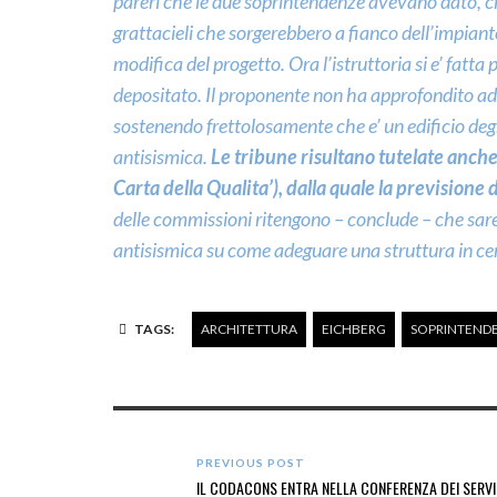
pareri che le due soprintendenze avevano dato, che
grattacieli che sorgerebbero a fianco dell’impia
modifica del progetto. Ora l’istruttoria si e’ fatta 
depositato. Il proponente non ha approfondito a
sostenendo frettolosamente che e’ un edificio d
antisismica.
Le tribune risultano tutelate anch
Carta della Qualita’), dalla quale la prevision
delle commissioni ritengono – conclude – che sare
antisismica su come adeguare una struttura in 
TAGS:
ARCHITETTURA
EICHBERG
SOPRINTEND
PREVIOUS POST
IL CODACONS ENTRA NELLA CONFERENZA DEI SERVI