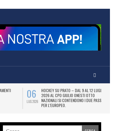
06
07
AMENTI
HOCKEY SU PRATO – DAL 9 AL 12 LUGLIO
LA
2026 AL CPO GIULIO ONESTI OTTO
(
NAZIONALI SI CONTENDONO I DUE PASS
OL
LUG 2026
LUG 2026
PER L’EUROPEO.
SI
DI