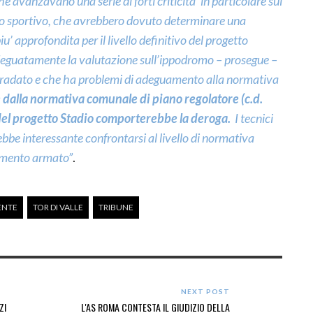
 avanzavano una serie di forti criticita’ in particolare sui
nto sportivo, che avrebbero dovuto determinare una
piu’ approfondita per il livello definitivo del progetto
deguatamente la valutazione sull’ippodromo – prosegue –
egradato e che ha problemi di adeguamento alla normativa
e dalla normativa comunale di piano regolatore (c.d.
e del progetto Stadio comporterebbe la deroga.
I tecnici
bbe interessante confrontarsi al livello di normativa
cemento armato”
.
ENTE
TOR DI VALLE
TRIBUNE
NEXT POST
ZI
L'AS ROMA CONTESTA IL GIUDIZIO DELLA