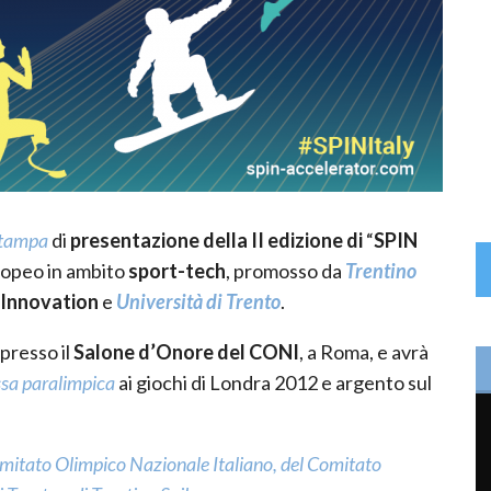
stampa
di
presentazione della II edizione di
“
SPIN
uropeo in ambito
sport-tech
, promosso da
Trentino
Innovation
e
Università di Trento
.
presso il
Salone d’Onore del CONI
, a Roma, e avrà
sa paralimpica
ai giochi di Londra 2012 e argento sul
mitato Olimpico Nazionale Italiano, del Comitato