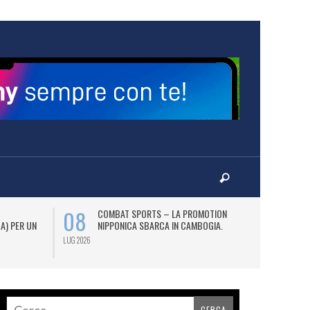
08
12
COMBAT SPORTS – LA PROMOTION
L
 A) PER UN
NIPPONICA SBARCA IN CAMBOGIA.
(2
AS
LUG 2026
LUG 2026