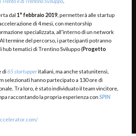
 Trento e di Trentino Sviluppo
.
erta dal
1° febbraio 2019
, permetterà alle startup
accelerazione di 4 mesi, con mentorship
ormazione specializzata, all’interno di un network
 Al termine del percorso, i partecipanti potranno
i hub tematici di Trentino Sviluppo (
Progetto
e di
65 startupper
italiani, ma anche statunitensi,
team selezionati hanno partecipato a 130 ore di
onale. Tra loro, è stato individuato il team vincitore,
mpa raccontando la propria esperienza con
SPIN
accelerator.com/