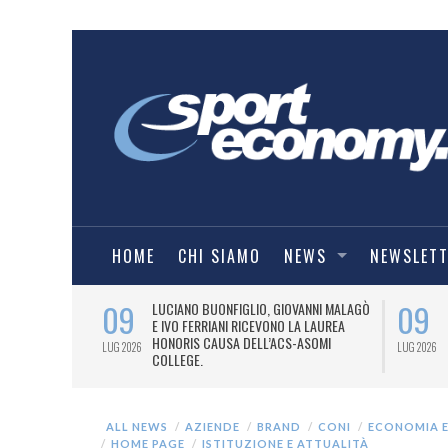
HOME
CHI SIAMO
NEWS
NEWSLET
09
09
PRESTI LA
LUCIANO BUONFIGLIO, GIOVANNI MALAGÒ
ELL’ASOMI
E IVO FERRIANI RICEVONO LA LAUREA
HONORIS CAUSA DELL’ACS-ASOMI
LUG 2026
LUG 2026
COLLEGE.
ALL NEWS
AZIENDE
BRAND
CONI
ECONOMIA E
HOME PAGE
ISTITUZIONE E ATTUALITÀ