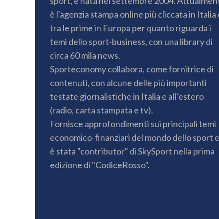
sport, è nata nel settembre 2004. Attualmen
è l'agenzia stampa online più cliccata in Italia 
tra le prime in Europa per quanto riguarda i
temi dello sport-business, con una library di
circa 60 mila news.
Sporteconomy collabora, come fornitrice di
contenuti, con alcune delle più importanti
testate giornalistiche in Italia e all’estero
(radio, carta stampata e tv).
Fornisce approfondimenti sui principali temi
economico-finanziari del mondo dello sport 
è stata "contributor" di SkySport nella prima
edizione di "CodiceRosso".