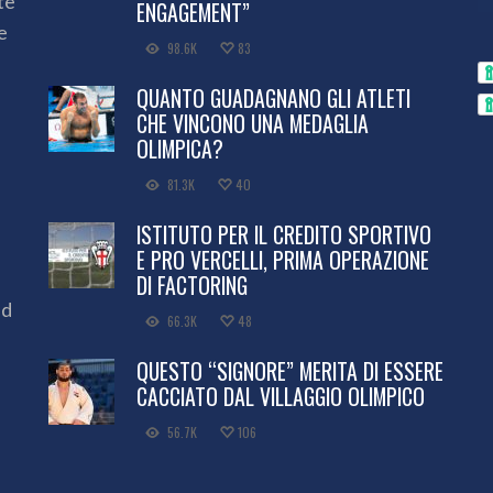
te
ENGAGEMENT”
e
98.6K
83
QUANTO GUADAGNANO GLI ATLETI
CHE VINCONO UNA MEDAGLIA
OLIMPICA?
81.3K
40
ISTITUTO PER IL CREDITO SPORTIVO
E PRO VERCELLI, PRIMA OPERAZIONE
DI FACTORING
ed
66.3K
48
QUESTO “SIGNORE” MERITA DI ESSERE
CACCIATO DAL VILLAGGIO OLIMPICO
56.7K
106