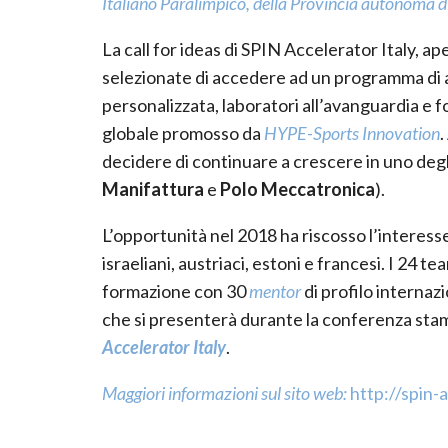
Italiano Paralimpico, della Provincia autonoma di
La call for ideas di SPIN Accelerator Italy, ap
selezionate di accedere ad un programma di 
personalizzata, laboratori all’avanguardia e f
globale promosso da
HYPE-Sports Innovation
.
decidere di continuare a crescere in uno degl
Manifattura
e
Polo Meccatronica
).
L’opportunità nel 2018 ha riscosso l’interess
israeliani, austriaci, estoni e francesi. I 24 
formazione con 30
mentor
di profilo internazi
che si presenterà durante la conferenza sta
Accelerator Italy
.
Maggiori informazioni sul sito web:
http://spin-