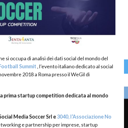
e si occupa di analisi dei dati social del mondo del
 Football Summit
, l’evento italiano dedicato al social
2 novembre 2018 a Roma presso il WeGil di
 la prima startup competition dedicata al mondo
Social Media Soccer Srl e
3040, l’Associazione No
etworking e partnership per imprese, startup