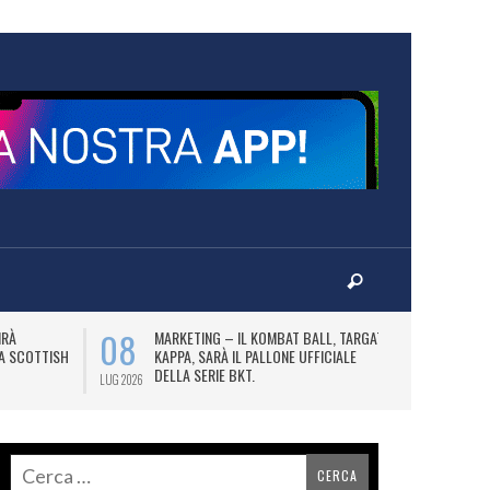
08
10
IRÀ
MARKETING – IL KOMBAT BALL, TARGATO
F
LA SCOTTISH
KAPPA, SARÀ IL PALLONE UFFICIALE
A
DELLA SERIE BKT.
LUG 2026
LUG 2026