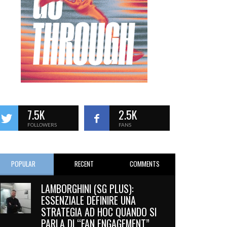
7.5K
2.5K
FOLLOWERS
FANS
POPULAR
RECENT
COMMENTS
LAMBORGHINI (SG PLUS):
ESSENZIALE DEFINIRE UNA
STRATEGIA AD HOC QUANDO SI
PARLA DI “FAN ENGAGEMENT”