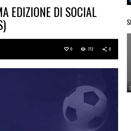
MA EDIZIONE DI SOCIAL
S)
S
0
712
0