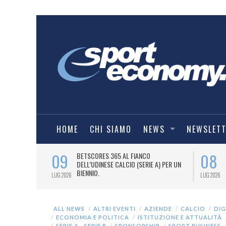
HOME
CHI SIAMO
NEWS
NEWSLET
09
08
 NUOVA AWAY
BETSCORES 365 AL FIANCO
DELL’UDINESE CALCIO (SERIE A) PER UN
BIENNIO.
LUG 2026
LUG 2026
ALL NEWS
ALTRI EVENTI
AZIENDE
CALCIO
DIG
ECONOMIA E POLITICA
ISTITUZIONE E ATTUALITÀ
SERIE A - SERIE B
SPONSORSHIP
SPORT BUSINESS