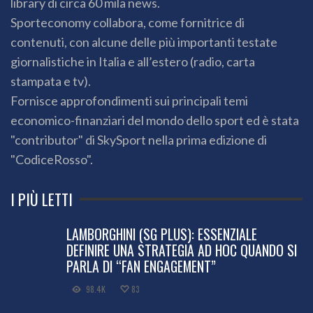
library di circa 60 mila news.
Sporteconomy collabora, come fornitrice di
contenuti, con alcune delle più importanti testate
giornalistiche in Italia e all’estero (radio, carta
stampata e tv).
Fornisce approfondimenti sui principali temi
economico-finanziari del mondo dello sport ed è stata
"contributor" di SkySport nella prima edizione di
"CodiceRosso".
I PIÙ LETTI
LAMBORGHINI (SG PLUS): ESSENZIALE
DEFINIRE UNA STRATEGIA AD HOC QUANDO SI
PARLA DI “FAN ENGAGEMENT”
98.4K
83