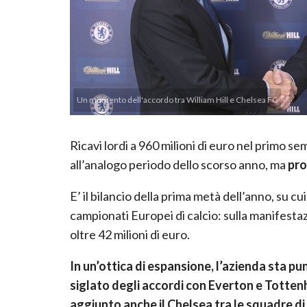
Un momento dell'accordo tra William Hill e Chelsea FC
Ricavi lordi a 960 milioni di euro nel primo 
all’analogo periodo dello scorso anno, ma
pro
E’ il bilancio della prima metà dell’anno, su c
campionati Europei di calcio: sulla manifesta
oltre 42 milioni di euro.
In un’ottica di espansione, l’azienda sta p
siglato degli accordi con Everton e Tottenh
aggiunto anche il Chelsea tra le squadre di 