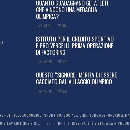
QUANTO GUADAGNANO GLI ATLETI
CHE VINCONO UNA MEDAGLIA
OLIMPICA?
81.3K
40
ISTITUTO PER IL CREDITO SPORTIVO
ed
E PRO VERCELLI, PRIMA OPERAZIONE
DI FACTORING
66.3K
48
QUESTO “SIGNORE” MERITA DI ESSERE
CACCIATO DAL VILLAGGIO OLIMPICO
56.7K
106
 POLITICO, ECONOMICO, SPORTIVO, SOCIALE. DIRETTORE RESPONSABILE MARC
2019 L&V EDITRICE S.R.L. - TUTTI I DIRITTI RISERVATI. È VIETATA LA RIPR