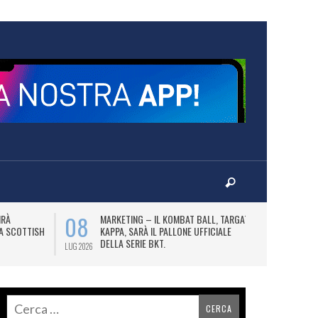
08
10
IRÀ
MARKETING – IL KOMBAT BALL, TARGATO
F
LA SCOTTISH
KAPPA, SARÀ IL PALLONE UFFICIALE
A
DELLA SERIE BKT.
LUG 2026
LUG 2026