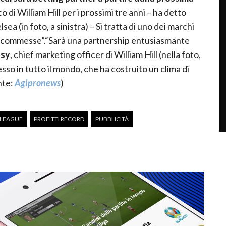
co di William Hill per i prossimi tre anni – ha detto
a (in foto, a sinistra) – Si tratta di uno dei marchi
le scommesse”.“Sarà una partnership entusiasmante
ssy
, chief marketing officer di William Hill (nella foto,
esso in tutto il mondo, che ha costruito un clima di
nte:
Agipronews
)
 LEAGUE
PROFITTI RECORD
PUBBLICITÀ