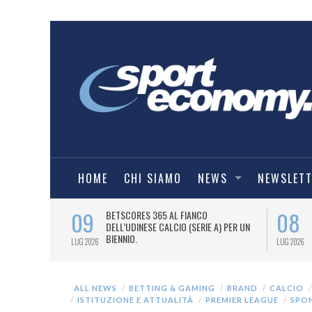
HOME
CHI SIAMO
NEWS
NEWSLET
09
08
 NUOVA AWAY
BETSCORES 365 AL FIANCO
DELL’UDINESE CALCIO (SERIE A) PER UN
BIENNIO.
LUG 2026
LUG 2026
ALL NEWS
BETTING & GAMING
BRAND
CALCIO
ISTITUZIONE E ATTUALITÀ
PREMIER LEAGUE
SPO