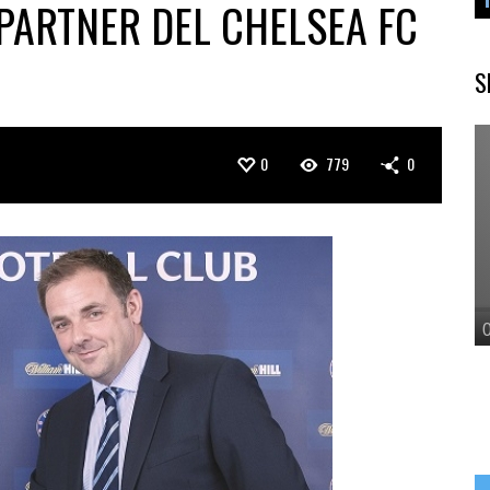
 PARTNER DEL CHELSEA FC
S
0
779
0