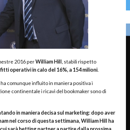
semestre 2016 per
William Hill
, stabili rispetto
fitti operativi in calo del 16%, a 154 milioni
.
ui ha comunque influito in maniera positiva i
zione continentale i ricavi del bookmaker sono di
untando in maniera decisa sul marketing: dopo aver
am nel corso di questa settimana, William Hill ha
cui sarà betting partner a partire dalla prossima