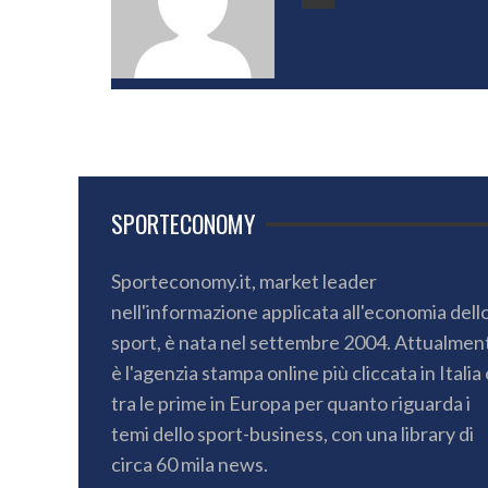
SPORTECONOMY
Sporteconomy.it, market leader
nell'informazione applicata all'economia dell
sport, è nata nel settembre 2004. Attualmen
è l'agenzia stampa online più cliccata in Italia 
tra le prime in Europa per quanto riguarda i
temi dello sport-business, con una library di
circa 60 mila news.