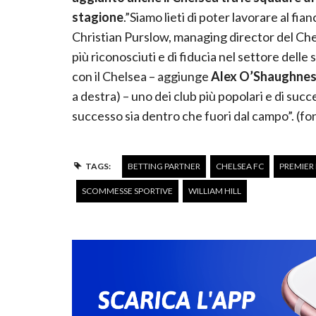
stagione
.”Siamo lieti di poter lavorare al fian
Christian Purslow, managing director del Chelse
più riconosciuti e di fiducia nel settore del
con il Chelsea – aggiunge
Alex O’Shaughne
a destra) – uno dei club più popolari e di succ
successo sia dentro che fuori dal campo”. (fo
TAGS:
BETTING PARTNER
CHELSEA FC
PREMIER
SCOMMESSE SPORTIVE
WILLIAM HILL