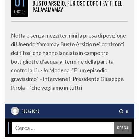
01
BUSTO ARSIZIO, FURIOSO DOPO I FATTI DEL
PALAYAMAMAY
FEB
2016
Netta e senza mezzi termini la presa di posizione
di Unendo Yamamay Busto Arsizio nei confronti
dei tifosi che hanno lanciato in campo tre
bottigliette d’acqua al termine della partita
contro la Liu-Jo Modena. “E’ un episodio
gravissimo” – interviene il Presidente Giuseppe
Pirola – “che vogliamo in tutti i
REDAZIONE
0