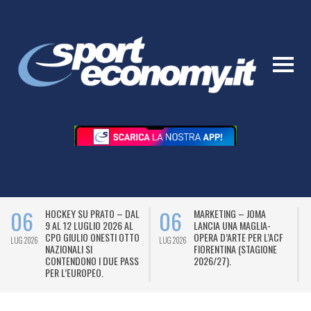
06
06
HOCKEY SU PRATO – DAL
MARKETING – JOMA
9 AL 12 LUGLIO 2026 AL
LANCIA UNA MAGLIA-
CPO GIULIO ONESTI OTTO
OPERA D’ARTE PER L’ACF
LUG 2026
LUG 2026
L
NAZIONALI SI
FIORENTINA (STAGIONE
CONTENDONO I DUE PASS
2026/27).
PER L’EUROPEO.