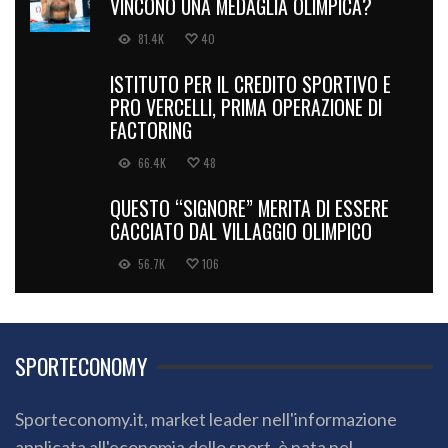
VINCONO UNA MEDAGLIA OLIMPICA?
81.4K
40
ISTITUTO PER IL CREDITO SPORTIVO E
PRO VERCELLI, PRIMA OPERAZIONE DI
FACTORING
66.4K
48
QUESTO “SIGNORE” MERITA DI ESSERE
CACCIATO DAL VILLAGGIO OLIMPICO
56.7K
106
SPORTECONOMY
Sporteconomy.it, market leader nell'informazione
applicata all'economia dello sport, è nata nel