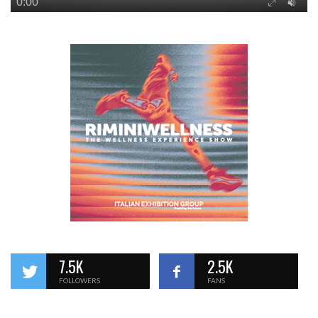
7.5K
2.5K
FOLLOWERS
FANS