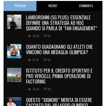
POPULAR
RECENT
COMMENTS
LAMBORGHINI (SG PLUS): ESSENZIALE
DEFINIRE UNA STRATEGIA AD HOC
QUANDO SI PARLA DI “FAN ENGAGEMENT”
98.6K
83
QUANTO GUADAGNANO GLI ATLETI CHE
VINCONO UNA MEDAGLIA OLIMPICA?
81.3K
40
ISTITUTO PER IL CREDITO SPORTIVO E
PRO VERCELLI, PRIMA OPERAZIONE DI
FACTORING
66.3K
48
QUESTO “SIGNORE” MERITA DI ESSERE
CACCIATO DAL VILLAGGIO OLIMPICO