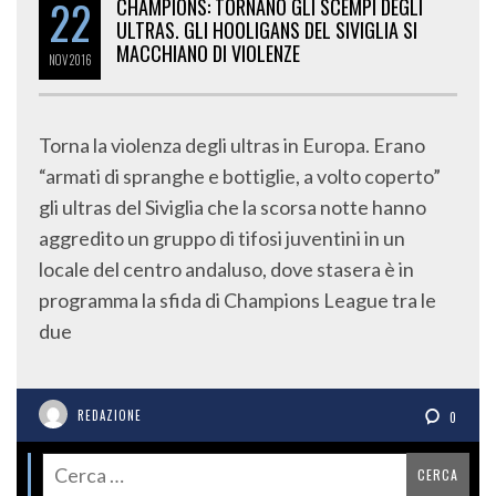
22
CHAMPIONS: TORNANO GLI SCEMPI DEGLI
ULTRAS. GLI HOOLIGANS DEL SIVIGLIA SI
MACCHIANO DI VIOLENZE
NOV
2016
Torna la violenza degli ultras in Europa. Erano
“armati di spranghe e bottiglie, a volto coperto”
gli ultras del Siviglia che la scorsa notte hanno
aggredito un gruppo di tifosi juventini in un
locale del centro andaluso, dove stasera è in
programma la sfida di Champions League tra le
due
REDAZIONE
0