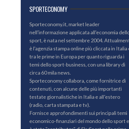
SPORTECONOMY
Sporteconomy.it, market leader
nell'informazione applicata all'economia dell
sport, è nata nel settembre 2004. Attualmen
è l'agenzia stampa online più cliccata in Italia 
tra le prime in Europa per quanto riguarda i
temi dello sport-business, con una library di
circa 60 mila news.
Sporteconomy collabora, come fornitrice di
contenuti, con alcune delle più importanti
testate giornalistiche in Italia e all’estero
(radio, carta stampata e tv).
Fornisce approfondimenti sui principali temi
economico-finanziari del mondo dello sport 
è stata "contributor" di SkySport nella prima