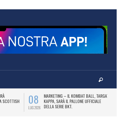
08
10
IRÀ
MARKETING – IL KOMBAT BALL, TARGATO
F
LA SCOTTISH
KAPPA, SARÀ IL PALLONE UFFICIALE
A
DELLA SERIE BKT.
LUG 2026
LUG 2026