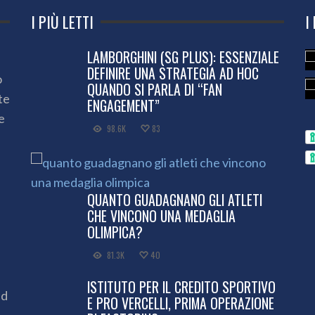
I PIÙ LETTI
I
LAMBORGHINI (SG PLUS): ESSENZIALE
DEFINIRE UNA STRATEGIA AD HOC
o
QUANDO SI PARLA DI “FAN
te
ENGAGEMENT”
e
98.6K
83
QUANTO GUADAGNANO GLI ATLETI
CHE VINCONO UNA MEDAGLIA
OLIMPICA?
81.3K
40
ISTITUTO PER IL CREDITO SPORTIVO
ed
E PRO VERCELLI, PRIMA OPERAZIONE