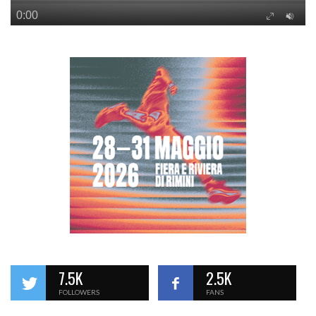
7.5K
2.5K
FOLLOWERS
FANS