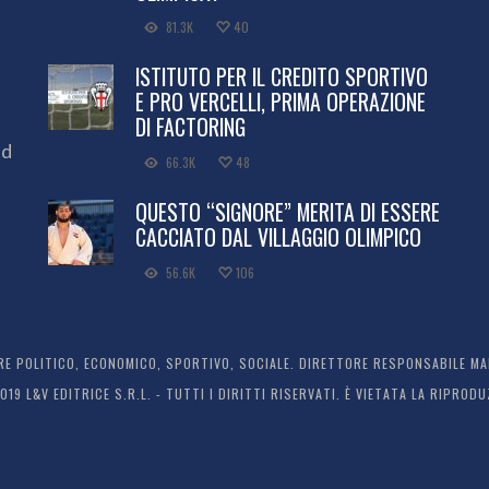
81.3K
40
ISTITUTO PER IL CREDITO SPORTIVO
E PRO VERCELLI, PRIMA OPERAZIONE
DI FACTORING
ed
66.3K
48
QUESTO “SIGNORE” MERITA DI ESSERE
CACCIATO DAL VILLAGGIO OLIMPICO
56.6K
106
 POLITICO, ECONOMICO, SPORTIVO, SOCIALE. DIRETTORE RESPONSABILE MARC
2019 L&V EDITRICE S.R.L. - TUTTI I DIRITTI RISERVATI. È VIETATA LA RIPR