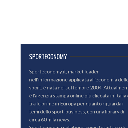
SPORTECONOMY
Sporteconomy.it, market leader
nell'informazione applicata all'economia dell
sport, è nata nel settembre 2004. Attualmen
è l'agenzia stampa online più cliccata in Italia 
tra le prime in Europa per quanto riguarda i
temi dello sport-business, con una library di
circa 60 mila news.
Sporteconomy collabora, come fornitrice di