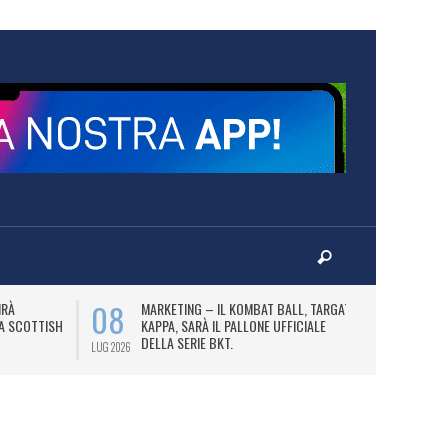
08
10
IRÀ
MARKETING – IL KOMBAT BALL, TARGATO
F
LA SCOTTISH
KAPPA, SARÀ IL PALLONE UFFICIALE
A
DELLA SERIE BKT.
LUG 2026
LUG 2026