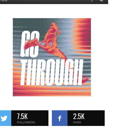
7.5K
2.5K
FOLLOWERS
FANS