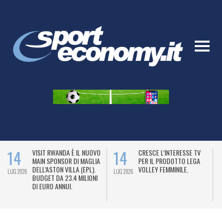
14
14
SIT RWANDA È IL NUOVO
CRESCE L’INTERESSE TV
MARKE
IN SPONSOR DI MAGLIA
PER IL PRODOTTO LEGA
VESTI
LL’ASTON VILLA (EPL).
VOLLEY FEMMINILE.
NELLA
LUG 2026
LUG 2026
DGET DA 23.4 MILIONI
2026/
 EURO ANNUI.