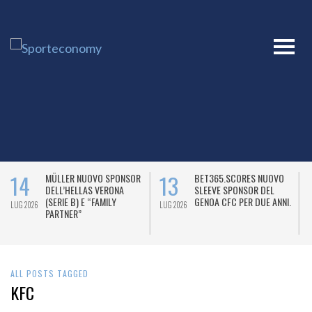
14
13
MÜLLER NUOVO SPONSOR
BET365.SCORES NUOVO
DELL’HELLAS VERONA
SLEEVE SPONSOR DEL
(SERIE B) E “FAMILY
GENOA CFC PER DUE ANNI.
LUG 2026
LUG 2026
L
PARTNER”
ALL POSTS TAGGED
KFC