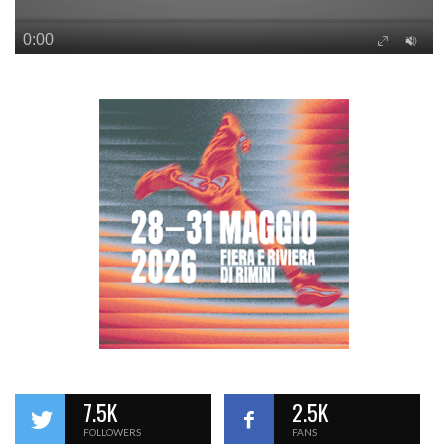
7.5K
2.5K
FOLLOWERS
FANS