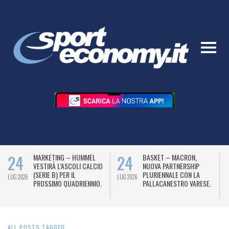
24
24
MARKETING – HUMMEL
BASKET – MACRON,
VESTIRÀ L’ASCOLI CALCIO
NUOVA PARTNERSHIP
(SERIE B) PER IL
PLURIENNALE CON LA
LUG 2026
LUG 2026
L
PROSSIMO QUADRIENNIO.
PALLACANESTRO VARESE.
ALL POSTS TAGGED