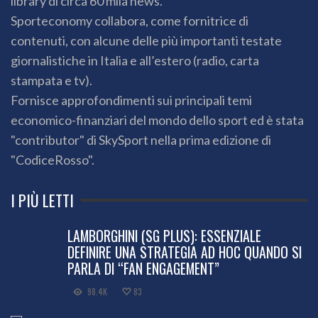
library di circa 60 mila news.
Sporteconomy collabora, come fornitrice di
contenuti, con alcune delle più importanti testate
giornalistiche in Italia e all’estero (radio, carta
stampata e tv).
Fornisce approfondimenti sui principali temi
economico-finanziari del mondo dello sport ed è stata
"contributor" di SkySport nella prima edizione di
"CodiceRosso".
I PIÙ LETTI
LAMBORGHINI (SG PLUS): ESSENZIALE
DEFINIRE UNA STRATEGIA AD HOC QUANDO SI
PARLA DI “FAN ENGAGEMENT”
98.4K
83