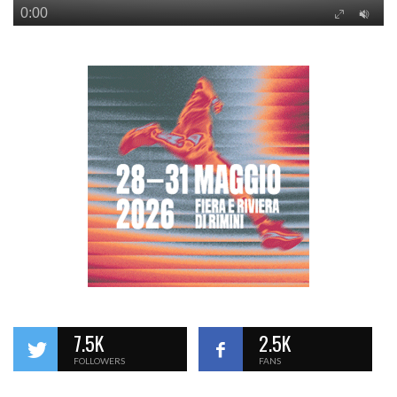
7.5K
2.5K
FOLLOWERS
FANS