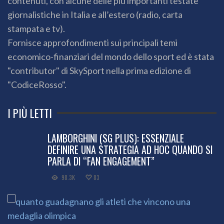
contenuti, con alcune delle più importanti testate
giornalistiche in Italia e all’estero (radio, carta
stampata e tv).
Fornisce approfondimenti sui principali temi
economico-finanziari del mondo dello sport ed è stata
"contributor" di SkySport nella prima edizione di
"CodiceRosso".
I PIÙ LETTI
LAMBORGHINI (SG PLUS): ESSENZIALE
DEFINIRE UNA STRATEGIA AD HOC QUANDO SI
PARLA DI “FAN ENGAGEMENT”
98.3K
83