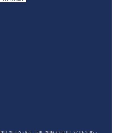
EL VULPIS - REG. TRIB. ROMA N.160 DEL 22.04.2005 -