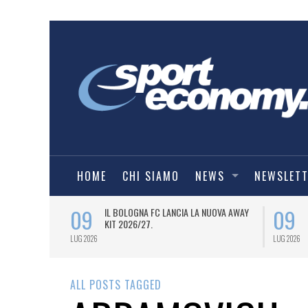
HOME
CHI SIAMO
NEWS
NEWSLET
09
09
OVANNI MALAGÒ
IL BOLOGNA FC LANCIA LA NUOVA AWAY
LA LAUREA
KIT 2026/27.
-ASOMI
LUG 2026
LUG 2026
ALL POSTS TAGGED