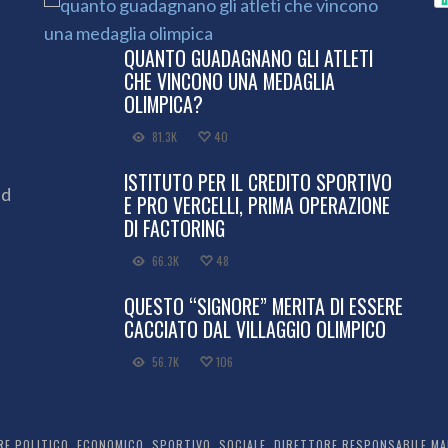
QUANTO GUADAGNANO GLI ATLETI
CHE VINCONO UNA MEDAGLIA
OLIMPICA?
81.3K
40
ISTITUTO PER IL CREDITO SPORTIVO
ed
E PRO VERCELLI, PRIMA OPERAZIONE
DI FACTORING
66.3K
48
QUESTO “SIGNORE” MERITA DI ESSERE
CACCIATO DAL VILLAGGIO OLIMPICO
56.7K
106
 POLITICO, ECONOMICO, SPORTIVO, SOCIALE. DIRETTORE RESPONSABILE MARC