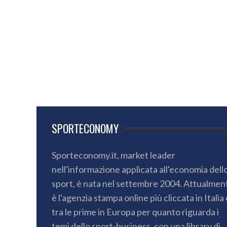
SPORTECONOMY
Sporteconomy.it, market leader
nell'informazione applicata all'economia dell
sport, è nata nel settembre 2004. Attualmen
è l'agenzia stampa online più cliccata in Italia 
tra le prime in Europa per quanto riguarda i
temi dello sport-business, con una library di