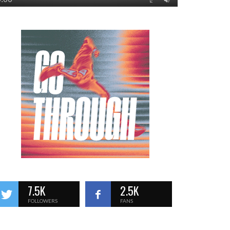
7.5K
2.5K
FOLLOWERS
FANS