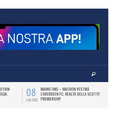
08
12
OTION
MARKETING – MACRON VESTIRÀ
L
OGIA.
L’ABERDEEN FC, REALTÀ DELLA SCOTTISH
(2
PREMIERSHIP.
AS
LUG 2026
LUG 2026