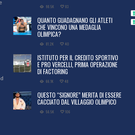
e
98.5K
83
QUANTO GUADAGNANO GLI ATLETI
CHE VINCONO UNA MEDAGLIA
OLIMPICA?
81.2K
40
ISTITUTO PER IL CREDITO SPORTIVO
E PRO VERCELLI, PRIMA OPERAZIONE
DI FACTORING
ed
66.1K
48
QUESTO “SIGNORE” MERITA DI ESSERE
CACCIATO DAL VILLAGGIO OLIMPICO
56.5K
106