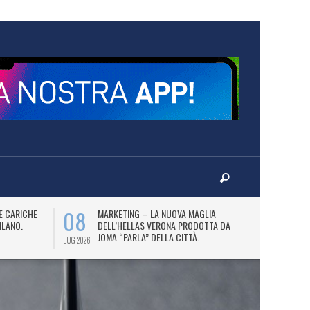
08
09
E CARICHE
MARKETING – LA NUOVA MAGLIA
I
ILANO.
DELL’HELLAS VERONA PRODOTTA DA
KI
JOMA “PARLA” DELLA CITTÀ.
LUG 2026
LUG 2026