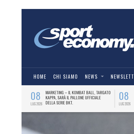
HOME
CHI SIAMO
NEWS
NEWSLET
08
08
TIRÀ
MARKETING – IL KOMBAT BALL, TARGATO
ELLA SCOTTISH
KAPPA, SARÀ IL PALLONE UFFICIALE
DELLA SERIE BKT.
LUG 2026
LUG 2026