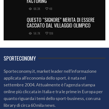
FACTORING
66.3K
48
QUESTO “SIGNORE” MERITA DI ESSERE
CACCIATO DAL VILLAGGIO OLIMPICO
56.7K
106
SPORTECONOMY
Sporteconomy.it, market leader nell'informazione
applicata all'economia dello sport, è nata nel
settembre 2004. Attualmente è l'agenzia stampa
online più cliccata in Italia e tra le prime in Europa per
quanto riguarda i temi dello sport-business, con una
library di circa 60 mila news.