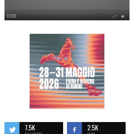
7.5K
2.5K
FOLLOWERS
FANS