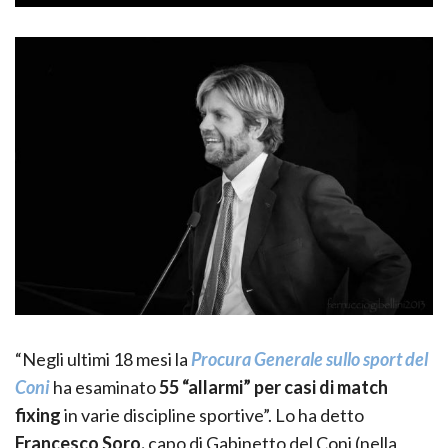
“Negli ultimi 18 mesi la
Procura Generale sullo sport del
Coni
ha esaminato
55 “allarmi” per casi di match
fixing
in varie discipline sportive”. Lo ha detto
Francesco Soro,
capo di Gabinetto del Coni (nella