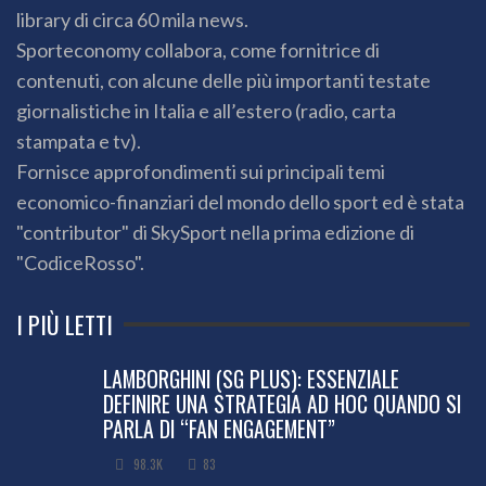
library di circa 60 mila news.
Sporteconomy collabora, come fornitrice di
contenuti, con alcune delle più importanti testate
giornalistiche in Italia e all’estero (radio, carta
stampata e tv).
Fornisce approfondimenti sui principali temi
economico-finanziari del mondo dello sport ed è stata
"contributor" di SkySport nella prima edizione di
"CodiceRosso".
I PIÙ LETTI
LAMBORGHINI (SG PLUS): ESSENZIALE
DEFINIRE UNA STRATEGIA AD HOC QUANDO SI
PARLA DI “FAN ENGAGEMENT”
98.3K
83