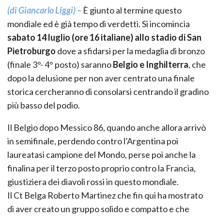
(di Giancarlo Liggi) –
È giunto al termine questo
mondiale ed è già tempo di verdetti. Si incomincia
sabato 14 luglio (ore 16 italiane) allo stadio di San
Pietroburgo
dove a sfidarsi per la medaglia di bronzo
(finale 3°- 4° posto) saranno
Belgio e Inghilterra
, che
dopo la delusione per non aver centrato una finale
storica cercheranno di consolarsi centrando il gradino
più basso del podio.
Il Belgio dopo Messico 86, quando anche allora arrivò
in semifinale, perdendo contro l’Argentina poi
laureatasi campione del Mondo, perse poi anche la
finalina per il terzo posto proprio contro la Francia,
giustiziera dei diavoli rossi in questo mondiale.
Il Ct Belga Roberto Martinez che fin qui ha mostrato
di aver creato un gruppo solido e compatto e che