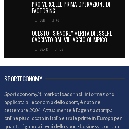
PRO VERCELLI, PRIMA OPERAZIONE DI
FACTORING
66K
48
QUESTO “SIGNORE” MERITA DI ESSERE
CACCIATO DAL VILLAGGIO OLIMPICO
56.4K
106
SPORTECONOMY
Sporteconomy.it, market leader nell'informazione
applicata all'economia dello sport, è nata nel
settembre 2004. Attualmente è l'agenzia stampa
online più cliccata in Italia e tra le prime in Europa per
quanto riguarda i temi dello sport-business, con una