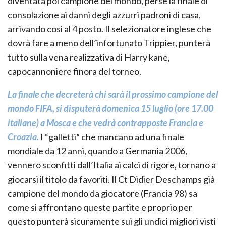
diventata poi campione del mondo, perse la finale di
consolazione ai danni degli azzurri padroni di casa,
arrivando così al 4 posto. Il selezionatore inglese che
dovrà fare a meno dell’infortunato Trippier, punterà
tutto sulla vena realizzativa di Harry kane,
capocannoniere finora del torneo.
La finale che decreterà chi sarà il prossimo campione del
mondo FIFA, si disputerà domenica 15 luglio (ore 17.00
italiane) a Mosca e che vedrà contrapposte Francia e
Croazia.
I “galletti” che mancano ad una finale
mondiale da 12 anni, quando a Germania 2006,
vennero sconfitti dall’Italia ai calci di rigore, tornano a
giocarsi il titolo da favoriti. Il Ct Didier Deschamps già
campione del mondo da giocatore (Francia 98) sa
come si affrontano queste partite e proprio per
questo punterà sicuramente sui gli undici migliori visti