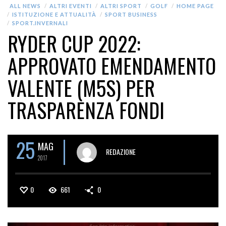
ALL NEWS
ALTRI EVENTI
ALTRI SPORT
GOLF
HOME PAGE
ISTITUZIONE E ATTUALITÀ
SPORT BUSINESS
SPORT.INVERNALI
RYDER CUP 2022:
APPROVATO EMENDAMENTO
VALENTE (M5S) PER
TRASPARENZA FONDI
25
MAG
REDAZIONE
2017
0
661
0