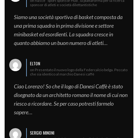
on Nasce “Sport Sponsor Hub”, la piattaforma per la ricerca
sponsor di atleti e società dilettantistiche
Siamo una società sportiva di basket composta da
una prima squadra in prima divisione e settore
minibasket ed esordienti. La squadra cresce in
quanto abbiamo un buon numero di atleti…
ELTON
on Presentato il nuovo logo della Federcalcio belga. Peccato
che sia identico al marchio Danesi caffè
Ciao Lorenzo! So che il logo di Danesi Caffè è stato
disegnato da un architetto romano il nome di cui non
riesco a ricordare. Se per caso potresti farmelo
sapere…
SERGIO MINONI