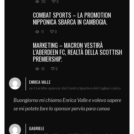
20
0
COMBAT SPORTS – LA PROMOTION
NIPPONICA SBARCA IN CAMBOGIA.
11
0
MARKETING – MACRON VESTIRÀ
L’ABERDEEN FC, REALTÀ DELLA SCOTTISH
PREMIERSHIP.
10
0
ENRICA VALLE
on Crai title sponsor del Centro Sportivo del Cagliari calcio
Buongiorno mi chiamo Enrica Valle e volevo sapere
se mi potete fare lo sponsor pervla para canoa
GABRIELE