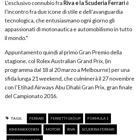
L’esclusivo connubio fra
Riva e la Scuderia Ferrari
è
l’incontro fra due icone di stile e dell’avanguardia
tecnologica, che entusiasmano ogni giorno gli
appassionati di motonautica e automobilismo in tutto
il mondo.”
Appuntamento quindi al primo Gran Premio della
stagione, col Rolex Australian Grand Prix, (in
programma dal 18 al 20 marzo a Melbourne) per una
sfida lunga 21 weekend, che culminerà il 27 novembre
con l’Etihad Airways Abu Dhabi Gran Prix, gran finale
del Campionato 2016.
TAGS:
FERRARI
FERRETTI GROUP
FORMULA 1
KIMI RAIKKONEN
MOTORI
RIVA
SCUDERIA FERRARI