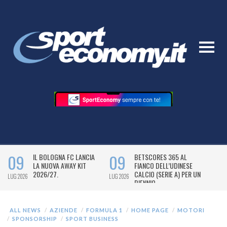
ALL NEWS
AZIENDE
FORMULA 1
HOME PAGE
MOTORI
SPONSORSHIP
SPORT BUSINESS