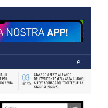
03
06
T, UN
STAKE.COM RESTA AL FIANCO
M
E PER
DELL’EVERTON FC (EPL): SARÀ IL NUOVO
P
DO A VITA.
SLEEVE SPONSOR DEI “TOFFEES”NELLA
“
LUG 2026
LUG 2026
STAGIONE 2026/27.