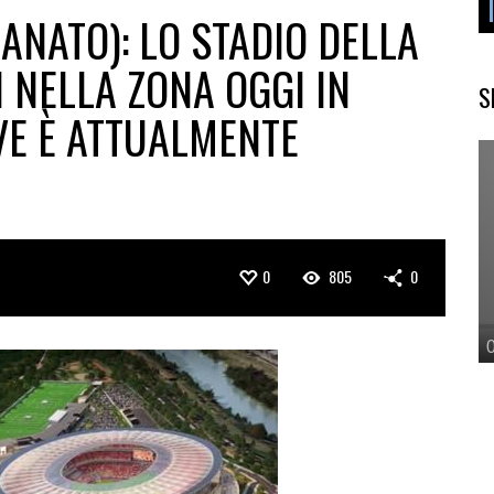
ANATO): LO STADIO DELLA
 NELLA ZONA OGGI IN
S
VE È ATTUALMENTE
0
805
0