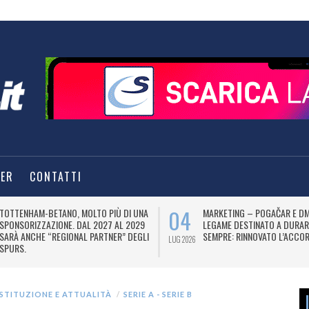
TER
CONTATTI
04
TOTTENHAM-BETANO, MOLTO PIÙ DI UNA
MARKETING – POGAČAR E DM
SPONSORIZZAZIONE. DAL 2027 AL 2029
LEGAME DESTINATO A DURAR
SARÀ ANCHE “REGIONAL PARTNER” DEGLI
SEMPRE: RINNOVATO L’ACCOR
LUG 2026
SPURS.
ISTITUZIONE E ATTUALITÀ
SERIE A - SERIE B