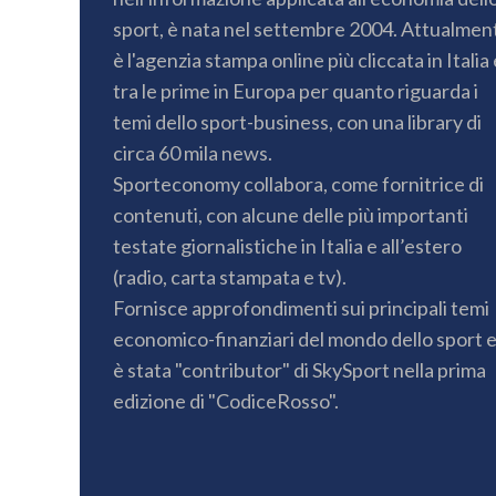
sport, è nata nel settembre 2004. Attualmen
è l'agenzia stampa online più cliccata in Italia 
tra le prime in Europa per quanto riguarda i
temi dello sport-business, con una library di
circa 60 mila news.
Sporteconomy collabora, come fornitrice di
contenuti, con alcune delle più importanti
testate giornalistiche in Italia e all’estero
(radio, carta stampata e tv).
Fornisce approfondimenti sui principali temi
economico-finanziari del mondo dello sport 
è stata "contributor" di SkySport nella prima
edizione di "CodiceRosso".