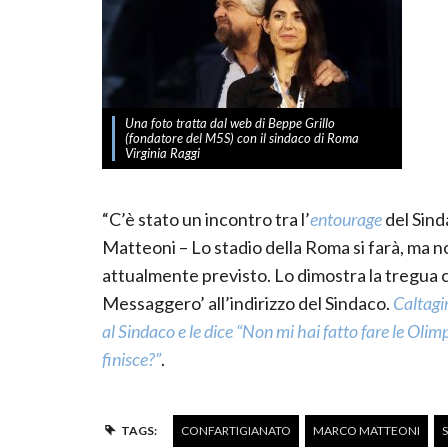
Una foto tratta dal web di Beppe Grillo
(fondatore del M5S) con il sindaco di Roma
Virginia Raggi
“C’è stato un incontro tra l’
entourage
del Sinda
Matteoni – Lo stadio della Roma si farà, ma n
attualmente previsto. Lo dimostra la tregua ch
Messaggero’ all’indirizzo del Sindaco.
Caltagi
al Sindaco e le dice “Non mi hai fatto fare le Oli
finisce?”
.
TAGS:
CONFARTIGIANATO
MARCO MATTEONI