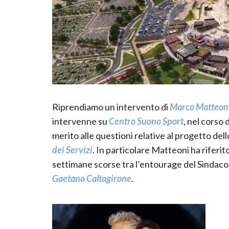
Riprendiamo un intervento di
Marco Matteoni
intervenne su
Centro Suono Sport
, nel corso
merito alle questioni relative al progetto dell
dei Servizi
. In particolare Matteoni ha riferi
settimane scorse tra l’entourage del Sindac
Gaetano Caltagirone
.