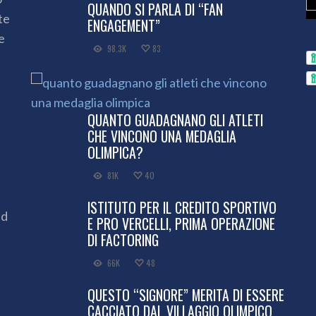
QUANDO SI PARLA DI “FAN
te
ENGAGEMENT”
e
98.3K
83
QUANTO GUADAGNANO GLI ATLETI
CHE VINCONO UNA MEDAGLIA
OLIMPICA?
81K
40
ISTITUTO PER IL CREDITO SPORTIVO
ed
E PRO VERCELLI, PRIMA OPERAZIONE
DI FACTORING
66K
48
QUESTO “SIGNORE” MERITA DI ESSERE
CACCIATO DAL VILLAGGIO OLIMPICO