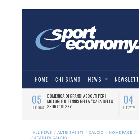
HOME
CHI SIAMO
NEWS
NEWSLET
05
04
A UNA MAGLIA-
DOMENICA DI GRANDI ASCOLTI PER I
IORENTINA
MOTORI E IL TENNIS NELLA “CASA DELLO
SPORT” DI SKY.
LUG 2026
LUG 2026
ALL NEWS
ALTRI EVENTI
CALCIO
HOME PAGE
STADI DI CALCIO