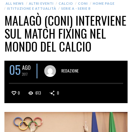
ALL NEWS
ALTRI EVENTI
CALCIO
CONI
HOME PAGE
ISTITUZIONE E ATTUALITÀ
SERIE A - SERIE B
MALAGÒ (CONI) INTERVIENE
SUL MATCH FIXING NEL
MONDO DEL CALCIO
05
AGO
REDAZIONE
2017
0
613
0