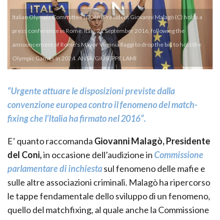
Italian Olympic Committee (CONI) President Giovanni Malagò (C) holds a
press conference in Rome, Italy, 21 September 2016, following the
announcement of Rome's Mayor Virginia Raggi to drop the bid to host the
Olympic Games in 2024. ANSA/GIUSEPPE LAMI
“Urgente attuare le disposizioni previste dalla
convenzione europea contro il fenomeno del match-
fixing che l’Italia ha firmato nel 2016”.
E’ quanto raccomanda
Giovanni Malagò, Presidente
del Coni,
in occasione dell’audizione in
Commissione
parlamentare di inchiesta
sul fenomeno delle mafie e
sulle altre associazioni criminali.
Malagò ha ripercorso
le tappe fendamentale dello sviluppo di un fenomeno,
quello del matchfixing, al quale anche la Commissione