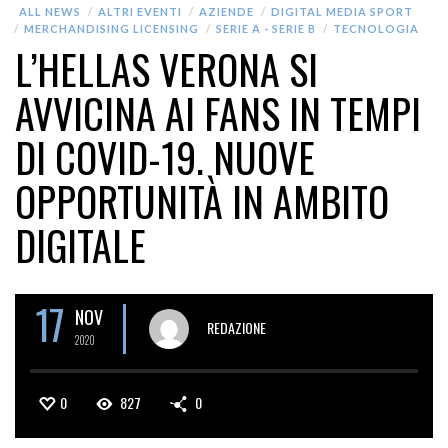
ALL NEWS
ALTRI EVENTI
AZIENDE
DIGITAL MEDIA SPORT
MERCHANDISING LICENSING
SERIE A - SERIE B
TECNOLOGIA
L’HELLAS VERONA SI
AVVICINA AI FANS IN TEMPI
DI COVID-19. NUOVE
OPPORTUNITÀ IN AMBITO
DIGITALE
17
NOV
REDAZIONE
2020
0
827
0