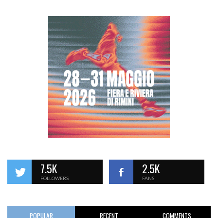
7.5K
2.5K
FOLLOWERS
FANS
POPULAR
RECENT
COMMENTS