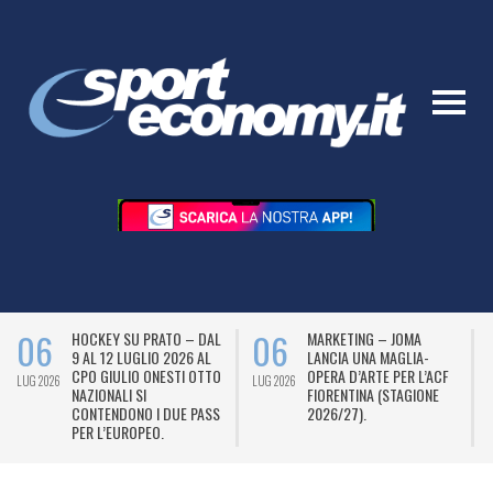
06
06
HOCKEY SU PRATO – DAL
MARKETING – JOMA
9 AL 12 LUGLIO 2026 AL
LANCIA UNA MAGLIA-
CPO GIULIO ONESTI OTTO
OPERA D’ARTE PER L’ACF
LUG 2026
LUG 2026
L
NAZIONALI SI
FIORENTINA (STAGIONE
CONTENDONO I DUE PASS
2026/27).
PER L’EUROPEO.