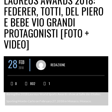
LAUREUS AWARDS 2018:
FEDERER, TOTTI, DEL PIERO
E BEBE VIO GRANDI
PROTAGONISTI [FOTO +
VIDEO]
28
FEB
REDAZIONE
2018
0
802
1
during the 2018 Laureus World Sports Awards show at Salle des Etoiles,
Sporting Monte-Carlo on February 27, 2018 in Monaco, Monaco.