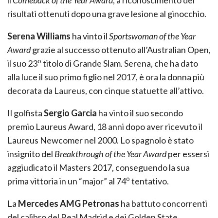
risultati ottenuti dopo una grave lesione al ginocchio.
Serena Williams
ha vinto il
Sportswoman of the Year
Award
grazie al successo ottenuto all’Australian Open,
o
il suo 23
titolo di Grande Slam. Serena, che ha dato
alla luce il suo primo figlio nel 2017, è ora la donna più
decorata da Laureus, con cinque statuette all’attivo.
Il golfista
Sergio Garcia
ha vinto il suo secondo
premio Laureus Award, 18 anni dopo aver ricevuto il
Laureus Newcomer nel 2000. Lo spagnolo è stato
insignito del
Breakthrough of the Year Award
per essersi
aggiudicato il Masters 2017, conseguendo la sua
o
prima vittoria in un “major” al 74
tentativo.
La
Mercedes AMG Petronas
ha battuto concorrenti
del calibro del Real Madrid e dei Golden State