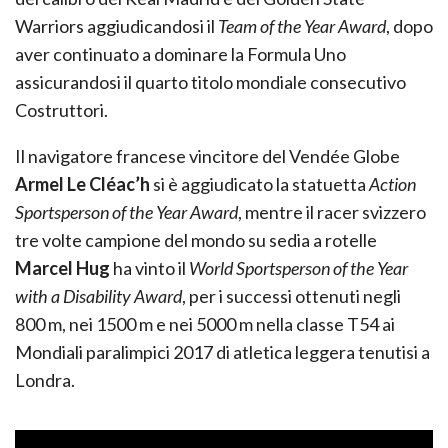
Warriors aggiudicandosi il
Team of the Year Award
, dopo
aver continuato a dominare la Formula Uno
assicurandosi il quarto titolo mondiale consecutivo
Costruttori.
Il navigatore francese vincitore del Vendée Globe
Armel Le Cléac’h
si è aggiudicato la statuetta
Action
Sportsperson of the Year Award
, mentre il racer svizzero
tre volte campione del mondo su sedia a rotelle
Marcel Hug
ha vinto il
World Sportsperson of the Year
with a Disability Award
, per i successi ottenuti negli
800 m, nei 1500 m e nei 5000 m nella classe T54 ai
Mondiali paralimpici 2017 di atletica leggera tenutisi a
Londra.