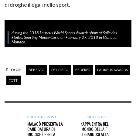
di droghe illegali nello sport.
during the 2018 Laureus World Sports Awards show at Salle des
Etoiles, Sporting Monte-Carlo on February 27, 2018 in Monaco,
Monaco.
TAGS:
BEBE VIO
DEL PIERO
FEDERER
LAUREUS AWARDS
TOTTI
PREVIOUS POST
NEXT POST
MALAGÒ PRESENTA LA
KAPPA ENTRA NEL
CANDIDATURA DI
MONDO DELLA F1
MICCICHÈ PER LA
LEGANDOSI ALLA