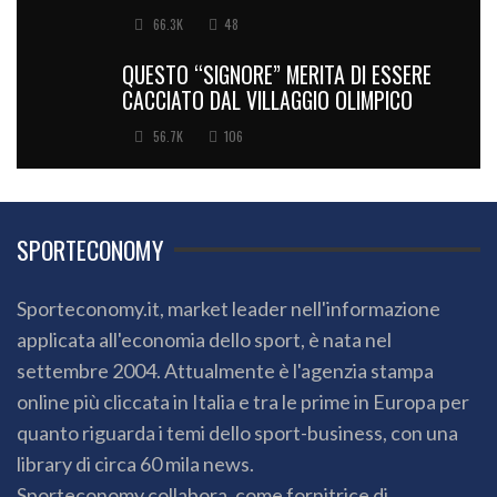
66.3K
48
QUESTO “SIGNORE” MERITA DI ESSERE
CACCIATO DAL VILLAGGIO OLIMPICO
56.7K
106
SPORTECONOMY
Sporteconomy.it, market leader nell'informazione
applicata all'economia dello sport, è nata nel
settembre 2004. Attualmente è l'agenzia stampa
online più cliccata in Italia e tra le prime in Europa per
quanto riguarda i temi dello sport-business, con una
library di circa 60 mila news.
Sporteconomy collabora, come fornitrice di