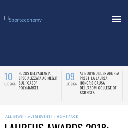
10
09
FOCUS DELL’AGENZIA
AL BODYBUILDER ANDREA
SPECIALIZZATA AGIMEG.IT
PRESTI LA LAUREA
SUL “CASO”
HONORIS CAUSA
LUG 2026
LUG 2026
L
POLYMARKET.
DELL’ASOMI COLLEGE OF
SCIENCES.
ALL NEWS
ALTRI EVENTI
HOME PAGE