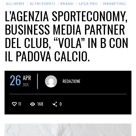
ALL NEWS
ALTRI EVENTI
BRAND
LEGA PRO
MARKETING
L’AGENZIA SPORTECONOMY,
BUSINESS MEDIA PARTNER
DEL CLUB, “VOLA” IN B CON
IL PADOVA CALCIO.
26
APR
REDAZIONE
2025
11
168
0