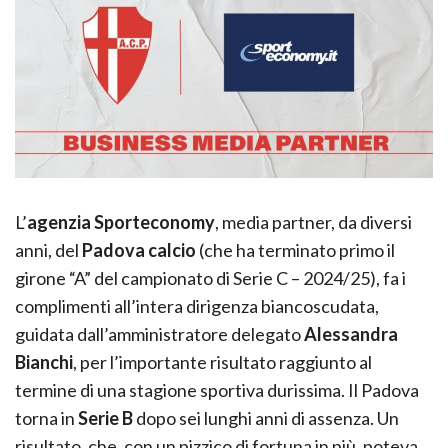
L’
agenzia Sporteconomy
, media partner, da diversi
anni, del
Padova calcio
(che ha terminato primo il
girone “A” del campionato di Serie C – 2024/25), fa i
complimenti all’intera dirigenza biancoscudata,
guidata dall’amministratore delegato
Alessandra
Bianchi
, per l’importante risultato raggiunto al
termine di una stagione sportiva durissima. Il Padova
torna in
Serie B
dopo sei lunghi anni di assenza. Un
risultato, che, con un pizzico di fortuna in più, poteva