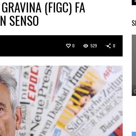
 GRAVINA (FIGC) FA
ON SENSO
S
0
529
0