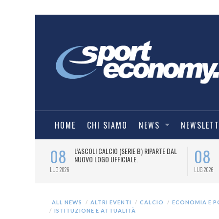
HOME
CHI SIAMO
NEWS
NEWSLET
08
08
BALL, TARGATO
L’ASCOLI CALCIO (SERIE B) RIPARTE DAL
FFICIALE
NUOVO LOGO UFFICIALE.
LUG 2026
LUG 2026
ALL NEWS
ALTRI EVENTI
CALCIO
ECONOMIA E P
ISTITUZIONE E ATTUALITÀ