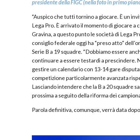
presidente della FIGC (nella foto in primo piano)
“Auspico che tutti tornino a giocare. È un inv
Lega Pro. È arrivato il momento di giocare a c
Gravina, a questo punto le società di Lega P
consiglio federale oggi ha “preso atto” dell’or
Serie B a 19 squadre. “Dobbiamo essere anche
continuare a essere testardi a prescindere.
gestire un calendario con 13-14 gare disputate”
competizione particolarmente avanzata rispet
Lasciando intendere che la B a 20 squadre sa
prossima a seguito della riforma dei campiona
Parola definitiva, comunque, verrà data dopo 