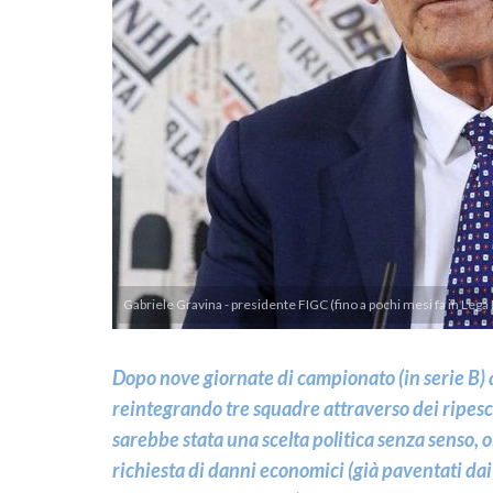
Gabriele Gravina - presidente FIGC (fino a pochi mesi fa in Lega 
Dopo nove giornate di campionato (in serie B) al
reintegrando tre squadre attraverso dei ripesca
sarebbe stata una scelta politica senza senso, olt
richiesta di danni economici (già paventati dai