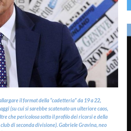
Pro).
largare il format della “cadetteria” da 19 a 22,
ggi (su cui si sarebbe scatenato un ulteriore caos,
re che pericolosa sotto il profilo dei ricorsi e della
 club di seconda divisione). Gabriele Gravina, neo