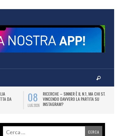
08
09
LIA
RICERCHE – SINNER È IL N.1, MA CHI STA
B
TTA DA
VINCENDO DAVVERO LA PARTITA SU
DE
INSTAGRAM?
BI
LUG 2026
LUG 2026