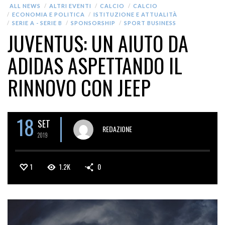
ALL NEWS
ALTRI EVENTI
CALCIO
CALCIO
ECONOMIA E POLITICA
ISTITUZIONE E ATTUALITÀ
SERIE A - SERIE B
SPONSORSHIP
SPORT BUSINESS
JUVENTUS: UN AIUTO DA
ADIDAS ASPETTANDO IL
RINNOVO CON JEEP
18
SET
REDAZIONE
2019
1
1.2K
0