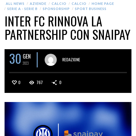
ALL NEWS
AZIENDE
CALCIO
CALCIO
HOME PAGE
SERIE A - SERIE B
SPONSORSHIP
SPORT BUSINESS
INTER FC RINNOVA LA
PARTNERSHIP CON SNAIPAY
30
GEN
REDAZIONE
2023
0
767
0