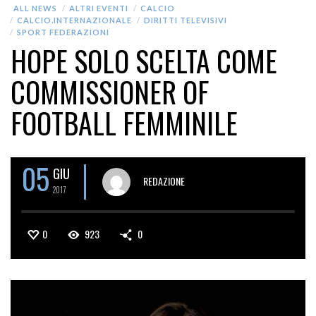
ALL NEWS
ALTRI EVENTI
CALCIO
CALCIO.INTERNAZIONALE
DIRITTI TELEVISIVI
SPORT FEDERAZIONI
HOPE SOLO SCELTA COME
COMMISSIONER OF
FOOTBALL FEMMINILE
05
GIU
REDAZIONE
2017
0
923
0