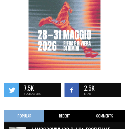
7.5K
2.5K
FOLLOWERS
FANS
POPULAR
RECENT
COMMENTS