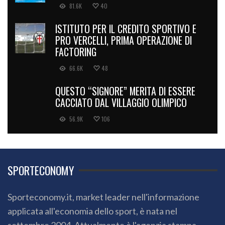
81.6K
40
ISTITUTO PER IL CREDITO SPORTIVO E
PRO VERCELLI, PRIMA OPERAZIONE DI
FACTORING
66.6K
48
QUESTO “SIGNORE” MERITA DI ESSERE
CACCIATO DAL VILLAGGIO OLIMPICO
56.9K
106
SPORTECONOMY
Sporteconomy.it, market leader nell'informazione
applicata all'economia dello sport, è nata nel
settembre 2004. Attualmente è l'agenzia stampa