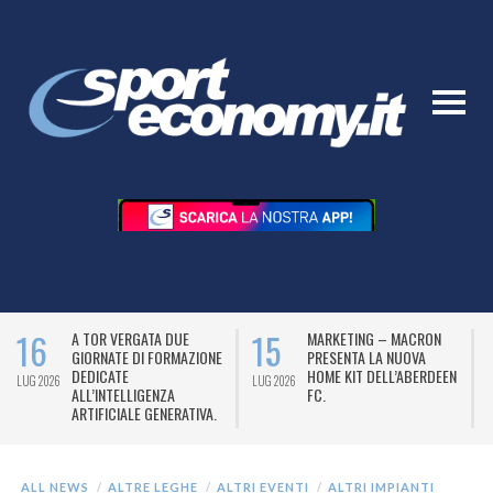
16
15
A TOR VERGATA DUE
MARKETING – MACRON
GIORNATE DI FORMAZIONE
PRESENTA LA NUOVA
DEDICATE
HOME KIT DELL’ABERDEEN
LUG 2026
LUG 2026
L
ALL’INTELLIGENZA
FC.
ARTIFICIALE GENERATIVA.
ALL NEWS
ALTRE LEGHE
ALTRI EVENTI
ALTRI IMPIANTI