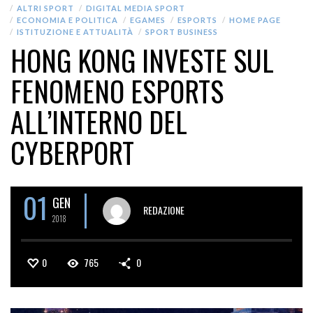
ALTRI SPORT
DIGITAL MEDIA SPORT
ECONOMIA E POLITICA
EGAMES
ESPORTS
HOME PAGE
ISTITUZIONE E ATTUALITÀ
SPORT BUSINESS
HONG KONG INVESTE SUL
FENOMENO ESPORTS
ALL’INTERNO DEL
CYBERPORT
01
GEN
REDAZIONE
2018
0
765
0