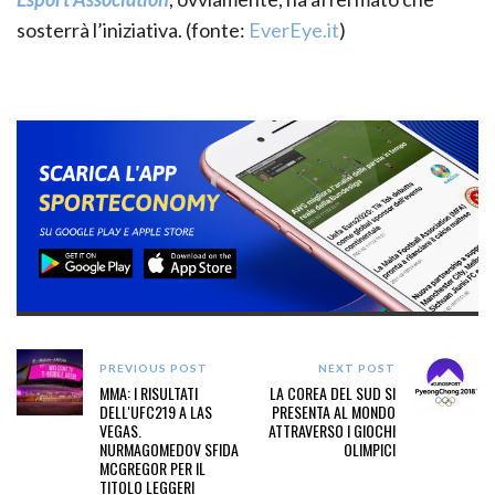
sosterrà l’iniziativa. (fonte:
EverEye.it
)
PREVIOUS POST
NEXT POST
MMA: I RISULTATI
LA COREA DEL SUD SI
DELL'UFC219 A LAS
PRESENTA AL MONDO
VEGAS.
ATTRAVERSO I GIOCHI
NURMAGOMEDOV SFIDA
OLIMPICI
MCGREGOR PER IL
TITOLO LEGGERI