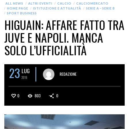
ALL NEWS
ALTRI EVENTI
CALCIO
CALCIOMERCATO
HOME PAGE
ISTITUZIONE E ATTUALITÀ
SERIE A - SERIE B
SPORT BUSINESS
HIGUAIN: AFFARE FATTO TRA
JUVE E NAPOLI. MANCA
SOLO L’UFFICIALITÀ
23
LUG
REDAZIONE
2016
0
803
0