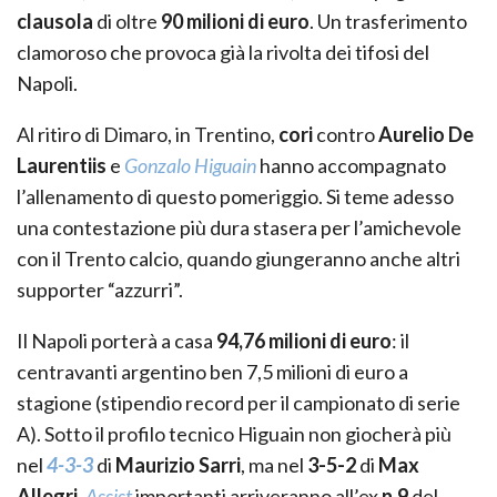
clausola
di oltre
90 milioni di euro
. Un trasferimento
clamoroso che provoca già la rivolta dei tifosi del
Napoli.
Al ritiro di Dimaro, in Trentino,
cori
contro
Aurelio De
Laurentiis
e
Gonzalo Higuain
hanno accompagnato
l’allenamento di questo pomeriggio. Si teme adesso
una contestazione più dura stasera per l’amichevole
con il Trento calcio, quando giungeranno anche altri
supporter “azzurri”.
Il Napoli porterà a casa
94,76 milioni di euro
: il
centravanti argentino ben 7,5 milioni di euro a
stagione (stipendio record per il campionato di serie
A). Sotto il profilo tecnico Higuain non giocherà più
nel
4-3-3
di
Maurizio Sarri
, ma nel
3-5-2
di
Max
Allegri
.
Assist
importanti arriveranno all’ex
n.9
del