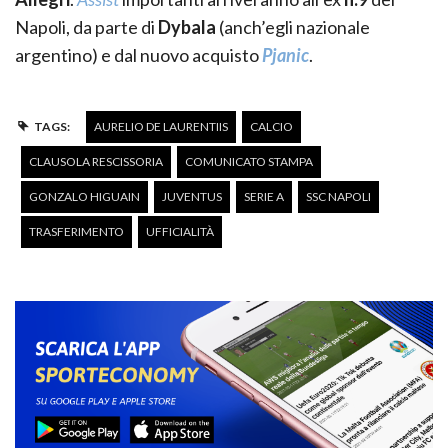
Napoli, da parte di
Dybala
(anch’egli nazionale
argentino) e dal nuovo acquisto
Pjanic
.
TAGS:
AURELIO DE LAURENTIIS
CALCIO
CLAUSOLA RESCISSORIA
COMUNICATO STAMPA
GONZALO HIGUAIN
JUVENTUS
SERIE A
SSC NAPOLI
TRASFERIMENTO
UFFICIALITÀ