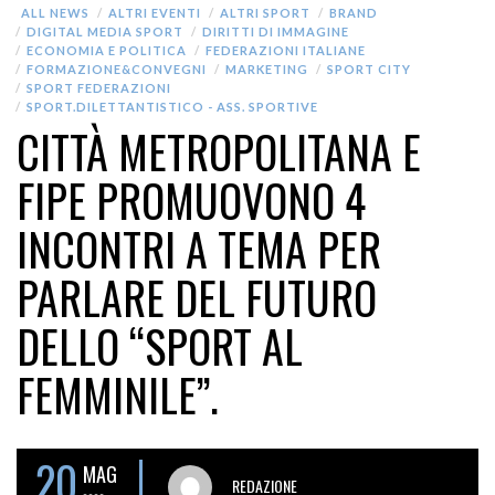
ALL NEWS
ALTRI EVENTI
ALTRI SPORT
BRAND
DIGITAL MEDIA SPORT
DIRITTI DI IMMAGINE
ECONOMIA E POLITICA
FEDERAZIONI ITALIANE
FORMAZIONE&CONVEGNI
MARKETING
SPORT CITY
SPORT FEDERAZIONI
SPORT.DILETTANTISTICO - ASS. SPORTIVE
CITTÀ METROPOLITANA E
FIPE PROMUOVONO 4
INCONTRI A TEMA PER
PARLARE DEL FUTURO
DELLO “SPORT AL
FEMMINILE”.
20
MAG
REDAZIONE