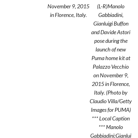
November 9, 2015
(L-R)Manolo
in Florence, Italy.
Gabbiadini,
Gianluigi Buffon
and Davide Astori
pose during the
launch of new
Puma home kit at
Palazzo Vecchio
on November 9,
2015 in Florence,
Italy. (Photo by
Claudio Villa/Getty
Images for PUMA)
*** Local Caption
*** Manolo
Gabbiadini;Gianlui