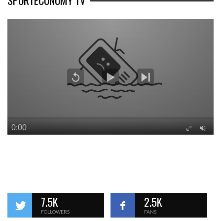
SPORTECONOMY TV
7.5K
2.5K
FOLLOWERS
FANS