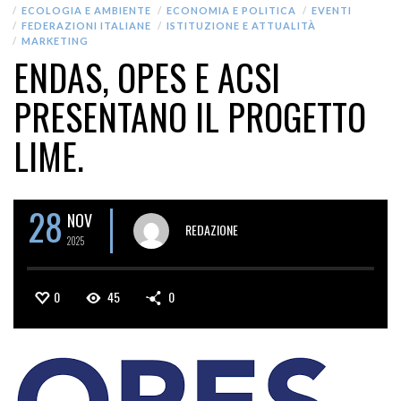
ECOLOGIA E AMBIENTE
ECONOMIA E POLITICA
EVENTI
FEDERAZIONI ITALIANE
ISTITUZIONE E ATTUALITÀ
MARKETING
ENDAS, OPES E ACSI
PRESENTANO IL PROGETTO
LIME.
28
NOV
REDAZIONE
2025
0
45
0