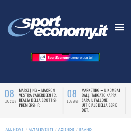
08
08
MARKETING – MACRON
MARKETING – IL KOMBAT
VESTIRÀ L’ABERDEEN FC,
BALL, TARGATO KAPPA,
REALTÀ DELLA SCOTTISH
SARÀ IL PALLONE
LUG 2026
LUG 2026
L
PREMIERSHIP.
UFFICIALE DELLA SERIE
BKT.
ALL NEWS
ALTRI EVENTI
AZIENDE
BRAND