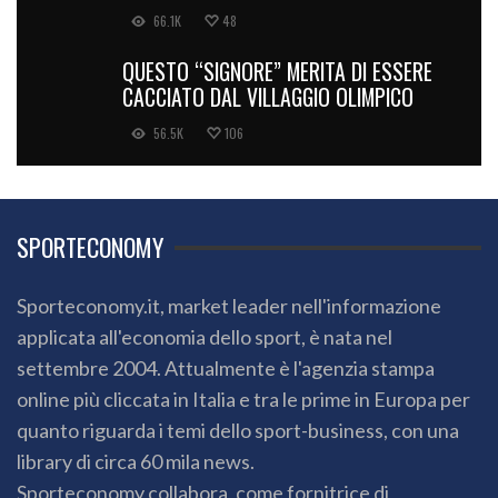
66.1K
48
QUESTO “SIGNORE” MERITA DI ESSERE
CACCIATO DAL VILLAGGIO OLIMPICO
56.5K
106
SPORTECONOMY
Sporteconomy.it, market leader nell'informazione
applicata all'economia dello sport, è nata nel
settembre 2004. Attualmente è l'agenzia stampa
online più cliccata in Italia e tra le prime in Europa per
quanto riguarda i temi dello sport-business, con una
library di circa 60 mila news.
Sporteconomy collabora, come fornitrice di