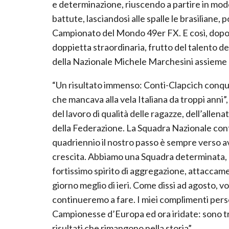
e determinazione, riuscendo a partire in modo
battute, lasciandosi alle spalle le brasiliane
Campionato del Mondo 49er FX. E così, dopo 
doppietta straordinaria, frutto del talento d
della Nazionale Michele Marchesini assieme al
“Un risultato immenso: Conti-Clapcich conqui
che mancava alla vela Italiana da troppi anni”,
del lavoro di qualità delle ragazze, dell’allen
della Federazione. La Squadra Nazionale conti
quadriennio il nostro passo è sempre verso av
crescita. Abbiamo una Squadra determinata, c
fortissimo spirito di aggregazione, attaccam
giorno meglio di ieri. Come dissi ad agosto, vo
continueremo a fare. I miei complimenti perso
Campionesse d’Europa ed ora iridate: sono tr
risultati che rimangono nella storia”.