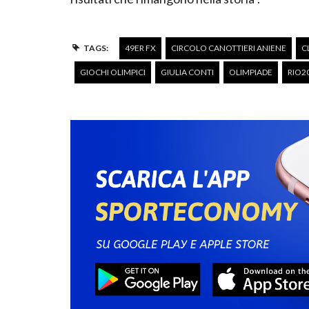
TAGS:
49ER FX
CIRCOLO CANOTTIERI ANIENE
C
GIOCHI OLIMPICI
GIULIA CONTI
OLIMPIADE
RIO2