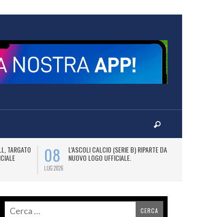
08
09
LL, TARGATO
L’ASCOLI CALCIO (SERIE B) RIPARTE DAL
A
ICIALE
NUOVO LOGO UFFICIALE.
L
C
LUG 2026
LUG 2026