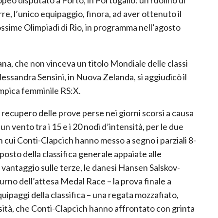
e, l’unico equipaggio, finora, ad aver ottenuto il
rossime Olimpiadi di Rio, in programma nell’agosto
aliana, che non vinceva un titolo Mondiale delle classi
ssandra Sensini, in Nuova Zelanda, si aggiudicò il
impica femminile RS:X.
il recupero delle prove perse nei giorni scorsi a causa
n vento tra i 15 e i 20 nodi d’intensità, per le due
in cui Conti-Clapcich hanno messo a segno i parziali 8-
 posto della classifica generale appaiate alle
 vantaggio sulle terze, le danesi Hansen Salskov-
l turno dell’attesa Medal Race – la prova finale a
quipaggi della classifica – una regata mozzafiato,
nsità, che Conti-Clapcich hanno affrontato con grinta