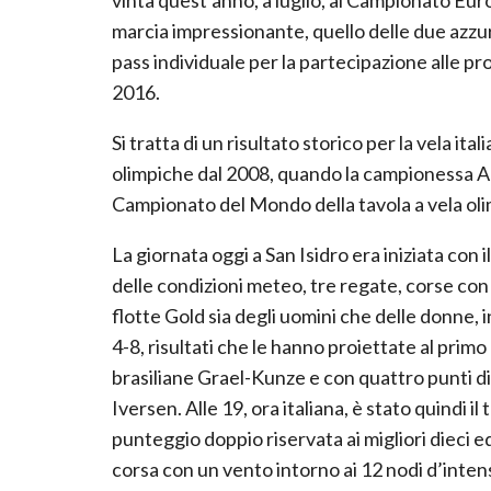
marcia impressionante, quello delle due azzurr
pass individuale per la partecipazione alle p
2016.
Si tratta di un risultato storico per la vela it
olimpiche dal 2008, quando la campionessa Ale
Campionato del Mondo della tavola a vela ol
La giornata oggi a San Isidro era iniziata con 
delle condizioni meteo, tre regate, corse con u
flotte Gold sia degli uomini che delle donne, 
4-8, risultati che le hanno proiettate al primo
brasiliane Grael-Kunze e con quattro punti di
Iversen. Alle 19, ora italiana, è stato quindi i
punteggio doppio riservata ai migliori dieci e
corsa con un vento intorno ai 12 nodi d’inte