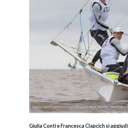
GiuliaConti-FrancescaClapcich-2015 49er Worlds - San Isidro,
Giulia Conti e Francesca Clapcich si aggiudi