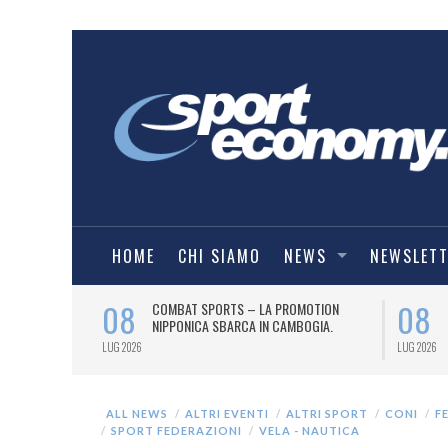
HOME
CHI SIAMO
NEWS
NEWSLET
08
08
O
COMBAT SPORTS – LA PROMOTION
IE A) PER UN
NIPPONICA SBARCA IN CAMBOGIA.
LUG 2026
LUG 2026
ALL NEWS
ALTRI EVENTI
ALTRI SPORT
CONI
F
SPORT FEDERAZIONI
VELA - NAUTICA