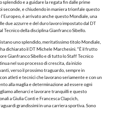
 splendido e a guidare la regata fin dalle prime
, poi seconde, e chiudendo in maniera trionfale questo
l’Europeo, è arrivato anche questo Mondiale, una
elle due azzurre e del duro lavoro impostato dal DT
 Tecnico della disciplina Gianfranco Sibello.
stano uno splendido, meritatissimo titolo Mondiale,
 ha dichiarato il DT Michele Marchesini. “È il frutto
atore Gianfranco Sibello e di tutto lo Staff Tecnico
nua nel suo processo di crescita, da inizio
anti, verso il prossimo traguardo, sempre in
on atleti e tecnici che lavorano seriamente e con un
ento alla maglia e determinazione ad essere ogni
gliamo allenarci e lavorare tranquilli e questo
nali a Giulia Conti e Francesca Clapcich,
aguardi grandissimi in una carriera sportiva. Sono