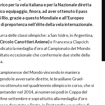
ico per la vela italiana e per la Nazionale diretta
ico equipaggio, finora, ad aver ottenuto il pass
i Rio,
grazie a questo Mondiale e all’Europeo
di prepotenza nell’élite della vela internazionale.
ra delle classi olimpiche: a San Isidro, in Argentina,
Circolo Canottieri Aniene)
e Francesca Clapcich
iudicato la medaglia d’oro al Campionato del Mondo
ultato eccezionale che conferma le due stelle della
a.
e Campionesse del Mondo vincendo in maniera
ndo le avversarie dirette, le brasiliane Grael-
ievo ottenuto nel quadriennio olimpico in corso, che si
antander nel 2014, ai numerosi podi in Coppa del
a fine settembre e soprattutto alla medaglia d’oro
peo disputato a Porto, in Portogallo: un ruolino di