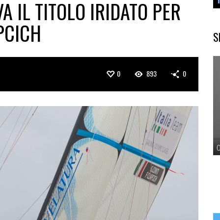
A IL TITOLO IRIDATO PER
PCICH
S
0
893
0