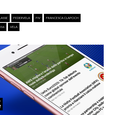
LASSE
FEDERVELA
FIV
FRANCESCA CLAPCICH
016
VELA