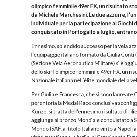
olimpico femminile 49er FX, un risultato stor
da Michele Marchesini. Le due azzurre,
l’un
individuale per la partecipazione ai Giochi d
conquistato in Portogallo a luglio, entrano 
Ennesimo, splendido successo per la vela azzur
l’equipaggio italiano formato da Giulia Conti (
(Sezione Vela Aeronautica Militare) si è agg
dello skiff olimpico femminile 49er FX, un ris
Nazionale italiana nell’élite mondiale della vel
Per Giulia e Francesca, che si sono laureat
perentoria la Medal Race conclusiva sconfigge
Kunze, si tratta dell’ennesimo risultato di ril
aggiunge al bronzo Mondiale conquistato a S
Mondo ISAF, al titolo Italiano vinto a Napoli 
vinta quest’anno, a luglio, al Campionato Euro