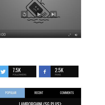
7.5K
2.5K
FOLLOWERS
FANS
POPULAR
RECENT
COMMENTS
LAMBORGHINI (SG PLUS):