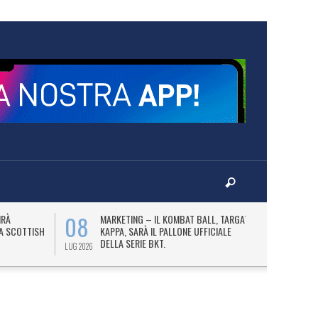
08
10
IRÀ
MARKETING – IL KOMBAT BALL, TARGATO
F
LA SCOTTISH
KAPPA, SARÀ IL PALLONE UFFICIALE
A
DELLA SERIE BKT.
LUG 2026
LUG 2026