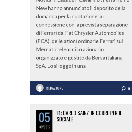
New hanno annunciato il deposito della
domanda per la quotazione, in
connessione con la prevista separazione
di Ferrari da Fiat Chrysler Automobiles
(FCA), delle azioni ordinarie Ferrari sul
Mercato telematico azionario
organizzato e gestito da Borsa italiana
SpA. Lo si legge in una
REDAZIONE
0
05
F1: CARLO SAINZ JR CORRE PER IL
SOCIALE
NOV
2015