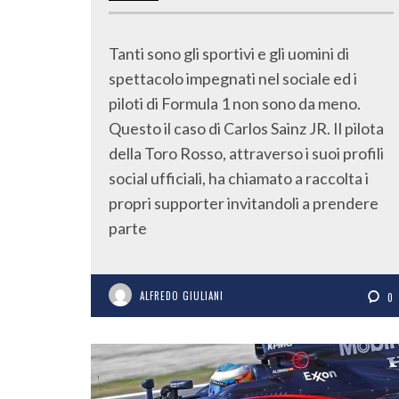
Tanti sono gli sportivi e gli uomini di
spettacolo impegnati nel sociale ed i
piloti di Formula 1 non sono da meno.
Questo il caso di Carlos Sainz JR. Il pilota
della Toro Rosso, attraverso i suoi profili
social ufficiali, ha chiamato a raccolta i
propri supporter invitandoli a prendere
parte
ALFREDO GIULIANI
0