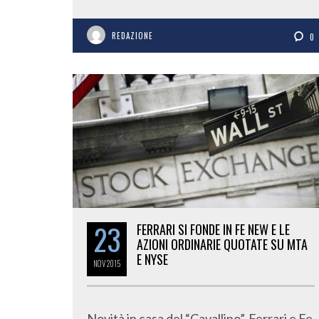
REDAZIONE
0
23
FERRARI SI FONDE IN FE NEW E LE
AZIONI ORDINARIE QUOTATE SU MTA
E NYSE
NOV
2015
Novità in casa del “Cavallino”. Ferrari e Fe