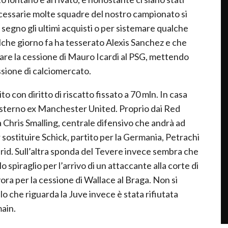
ecessarie molte squadre del nostro campionato si
 segno gli ultimi acquisti o per sistemare qualche
alche giorno fa ha tesserato Alexis Sanchez e che
zare la cessione di Mauro Icardi al PSG, mettendo
ssione di calciomercato.
to con diritto di riscatto fissato a 70 mln. In casa
sterno ex Manchester United. Proprio dai Red
a Chris Smalling, centrale difensivo che andrà ad
 sostituire Schick, partito per la Germania, Petrachi
drid. Sull’altra sponda del Tevere invece sembra che
o spiraglio per l’arrivo di un attaccante alla corte di
vora per la cessione di Wallace al Braga. Non si
o che riguarda la Juve invece è stata rifiutata
main.