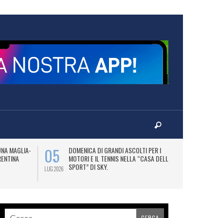
05
07
UNA MAGLIA-
DOMENICA DI GRANDI ASCOLTI PER I
M
RENTINA
MOTORI E IL TENNIS NELLA “CASA DELLO
C
SPORT” DI SKY.
LUG 2026
LUG 2026