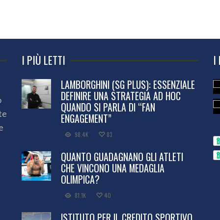
I PIÙ LETTI
I
LAMBORGHINI (SG PLUS): ESSENZIALE
DEFINIRE UNA STRATEGIA AD HOC
o
QUANDO SI PARLA DI “FAN
te
ENGAGEMENT”
e
98.4K
83
QUANTO GUADAGNANO GLI ATLETI
CHE VINCONO UNA MEDAGLIA
OLIMPICA?
81.1K
40
ISTITUTO PER IL CREDITO SPORTIVO