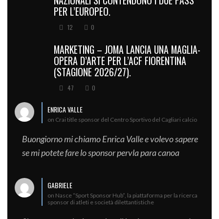
PER L’EUROPEO.
12
0
MARKETING – JOMA LANCIA UNA MAGLIA-
OPERA D’ARTE PER L’ACF FIORENTINA
(STAGIONE 2026/27).
47
0
ENRICA VALLE
on Crai title sponsor del Centro Sportivo del Cagliari calcio
Buongiorno mi chiamo Enrica Valle e volevo sapere
se mi potete fare lo sponsor pervla para canoa
GABRIELE
on Nasce “Sport Sponsor Hub”, la piattaforma per la ricerca
sponsor di atleti e società dilettantistiche