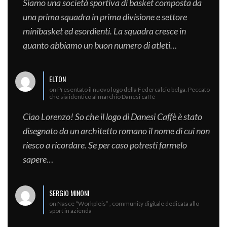
Siamo una società sportiva di basket composta da
una prima squadra in prima divisione e settore
minibasket ed esordienti. La squadra cresce in
quanto abbiamo un buon numero di atleti…
ELTON
on Presentato il nuovo logo della Federcalcio belga. Peccato
che sia identico al marchio Danesi caffè
Ciao Lorenzo! So che il logo di Danesi Caffè è stato
disegnato da un architetto romano il nome di cui non
riesco a ricordare. Se per caso potresti farmelo
sapere…
SERGIO MINONI
on Nasce “Workpleis” , community digitale dedicata allo
sport in azienda