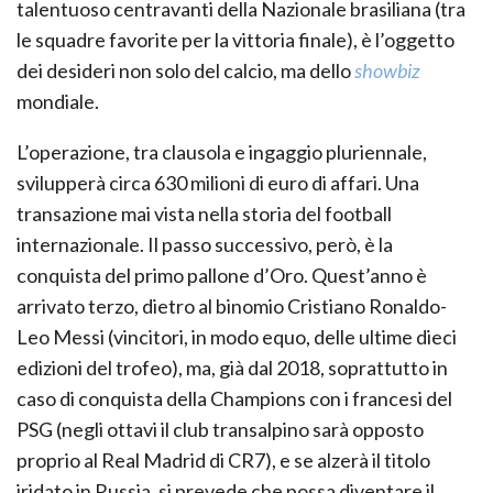
talentuoso centravanti della Nazionale brasiliana (tra
le squadre favorite per la vittoria finale), è l’oggetto
dei desideri non solo del calcio, ma dello
showbiz
mondiale.
L’operazione, tra clausola e ingaggio pluriennale,
svilupperà circa 630 milioni di euro di affari. Una
transazione mai vista nella storia del football
internazionale. Il passo successivo, però, è la
conquista del primo pallone d’Oro. Quest’anno è
arrivato terzo, dietro al binomio Cristiano Ronaldo-
Leo Messi (vincitori, in modo equo, delle ultime dieci
edizioni del trofeo), ma, già dal 2018, soprattutto in
caso di conquista della Champions con i francesi del
PSG (negli ottavi il club transalpino sarà opposto
proprio al Real Madrid di CR7), e se alzerà il titolo
iridato in Russia, si prevede che possa diventare il