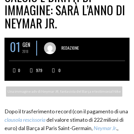
IMMAGINE: SARÀ L’ANNO DI
NEYMAR JR.
01
GEN
REDAZIONE
2018
0
979
0
Una immagine adv di Neymar JR, fantasista del Barça e testimonial Nike
Dopo il trasferimento record (con il pagamento di una
clausola rescissoria
del valore stimato di 222 milioni di
euro) dal Barça al Paris Saint-Germain,
Neymar Jr
.,